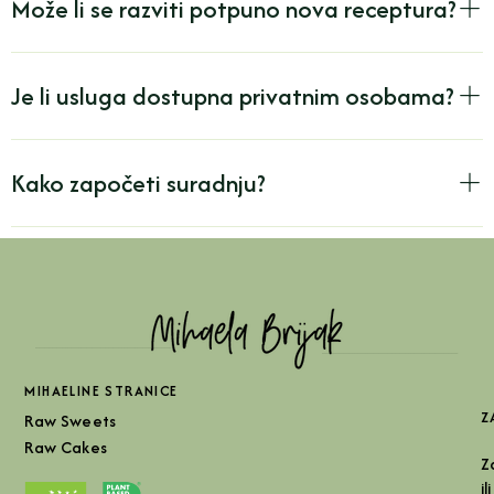
Može li se razviti potpuno nova receptura?
Je li usluga dostupna privatnim osobama?
Kako započeti suradnju?
MIHAELINE STRANICE
Z
Raw Sweets
Raw Cakes
Z
i