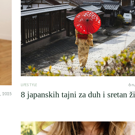
6 r
LIFESTYLE
8 japanskih tajni za duh i sretan ž
a, 2025