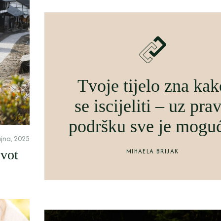
Tvoje tijelo zna kak
se iscijeliti – uz pra
podršku sve je mogu
ujna, 2025
MIHAELA BRIJAK
ivot