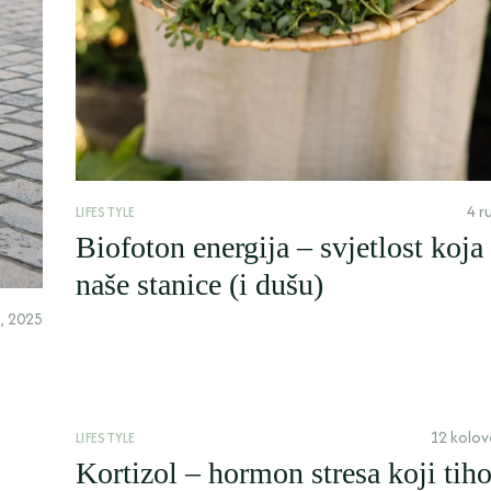
4 r
LIFESTYLE
Biofoton energija – svjetlost koja
naše stanice (i dušu)
, 2025
12 kolov
LIFESTYLE
Kortizol – hormon stresa koji tih