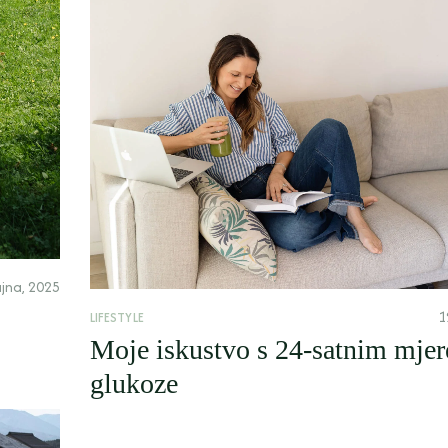
ujna, 2025
1
LIFESTYLE
Moje iskustvo s 24-satnim mje
glukoze