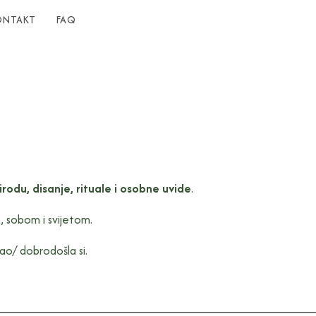
ONTAKT
FAQ
irodu, disanje, rituale i osobne uvide
.
m, sobom i svijetom.
ošao/ dobrodošla si.