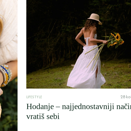
28 ko
LIFESTYLE
Hodanje – najjednostavniji nači
vratiš sebi