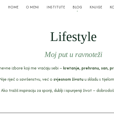
HOME
O MENI
INSTITUTE
BLOG
KNJIGE
K
Lifestyle
Moj put u ravnoteži
nevne izbore koji me vraćaju sebi –
kretanje, prehranu, san, pr
Nije riječ o savršenstvu, već o
svjesnom životu
u skladu s tijelo
Ako tražiš inspiraciju za sporiji, dublji i ispunjeniji život – dobrod