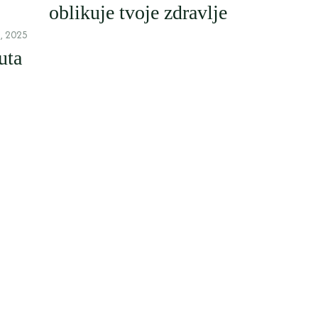
oblikuje tvoje zdravlje
, 2025
uta
8 kolov
LIFESTYLE