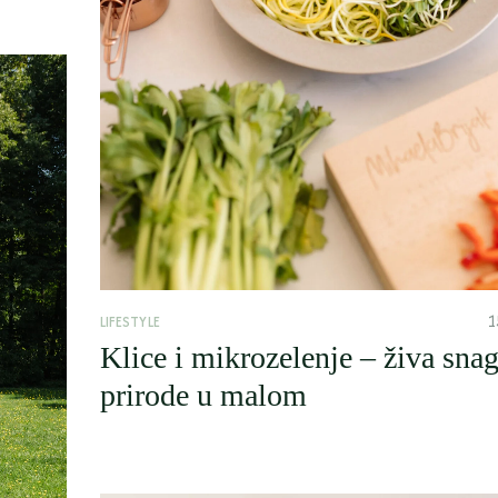
1
LIFESTYLE
Klice i mikrozelenje – živa sna
prirode u malom