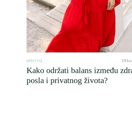
19 ko
LIFESTYLE
Kako održati balans između zdra
posla i privatnog života?
oza, 2025