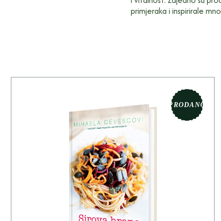
i vitalnost. Zajedno su pr
primjeraka i inspirirale mno
PRODANO