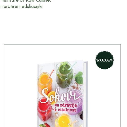
oz Institute of Raw Cuisine,
i prošireni edukacijski
PRODANO