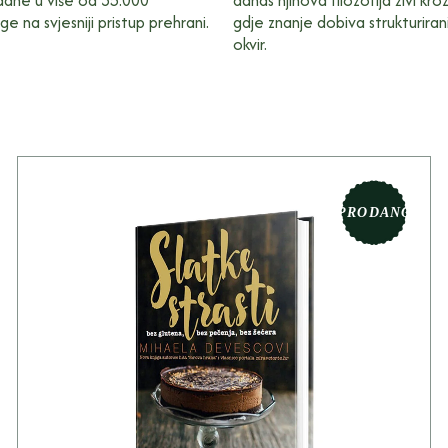
odane u više od 35.000
danas njihova filozofija živi kr
ge na svjesniji pristup prehrani.
gdje znanje dobiva strukturirani 
okvir.
PRODANO