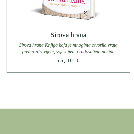
Sirova hrana
Sirova hrana Knjiga koja je mnogima otvorila vrata
prema zdravijem, svjesnijem i radosnijem načinu
života. Moja prva knjiga –...
35,00
€