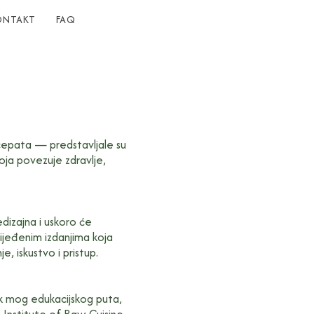
ONTAKT
FAQ
ecepata — predstavljale su
koja povezuje zdravlje,
dizajna i uskoro će
ijeđenim izdanjima koja
e, iskustvo i pristup.
ak mog edukacijskog puta,