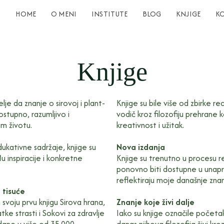
HOME
O MENI
INSTITUTE
BLOG
KNJIGE
K
Knjige
elje da znanje o sirovoj i plant-
Knjige su bile više od zbirke r
stupno, razumljivo i
vodič kroz filozofiju prehrane 
m životu.
kreativnost i užitak.
dukativne sadržaje, knjige su
Nova izdanja
 inspiracije i konkretne
Knjige su trenutno u procesu re
ponovno biti dostupne u unapr
reflektiraju moje današnje znanj
 tisuće
svoju prvu knjigu Sirova hrana,
Znanje koje živi dalje
tke strasti i Sokovi za zdravlje
Iako su knjige označile počet