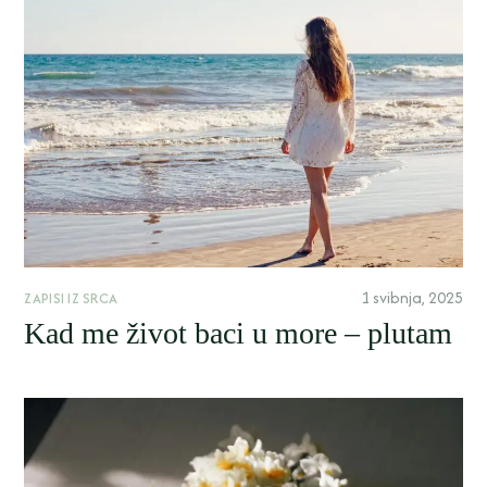
1 svibnja, 2025
ZAPISI IZ SRCA
Kad me život baci u more – plutam