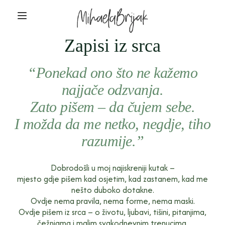
Zapisi iz srca
“Ponekad ono što ne kažemo
najjače odzvanja.
Zato pišem – da čujem sebe.
I možda da me netko, negdje, tiho
razumije.”
Dobrodošli u moj najiskreniji kutak –
mjesto gdje pišem kad osjetim, kad zastanem, kad me
nešto duboko dotakne.
Ovdje nema pravila, nema forme, nema maski.
Ovdje pišem iz srca – o životu, ljubavi, tišini, pitanjima,
čežnjama i malim svakodnevnim trenucima.