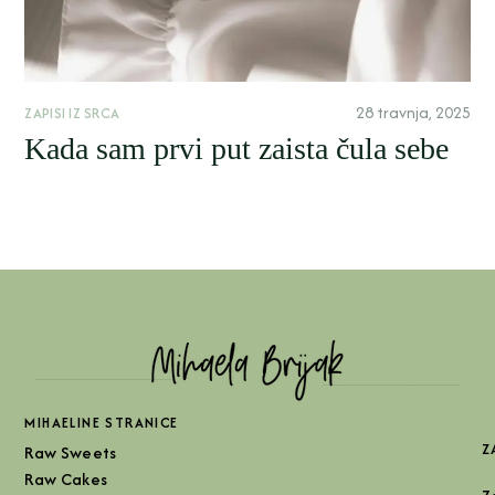
28 travnja, 2025
ZAPISI IZ SRCA
Kada sam prvi put zaista čula sebe
MIHAELINE STRANICE
Z
Raw Sweets
Raw Cakes