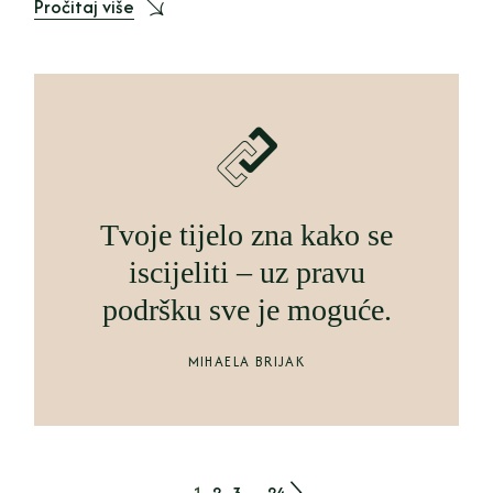
Pročitaj više
Tvoje tijelo zna kako se
iscijeliti – uz pravu
podršku sve je moguće.
MIHAELA BRIJAK
1
2
3
…
24