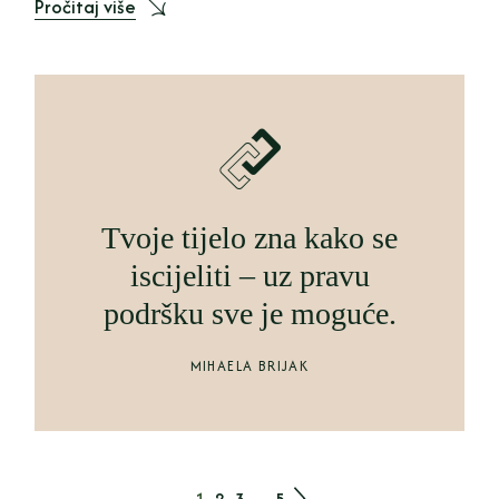
Pročitaj više
Tvoje tijelo zna kako se
iscijeliti – uz pravu
podršku sve je moguće.
MIHAELA BRIJAK
1
2
3
…
5