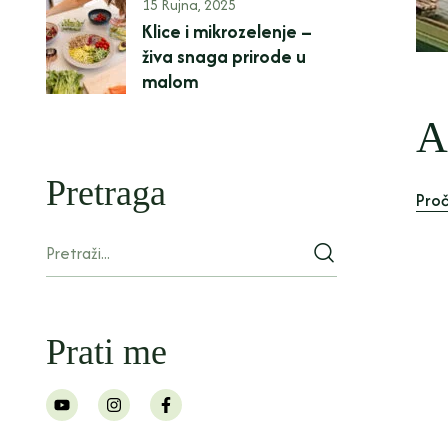
15 Rujna, 2025
Klice i mikrozelenje –
živa snaga prirode u
malom
A
Pretraga
Proč
Prati me