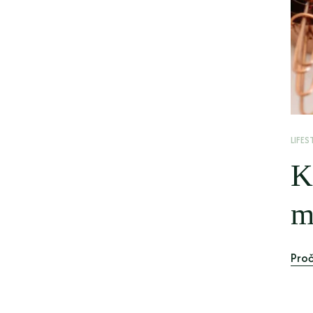
LIFES
K
m
Proč