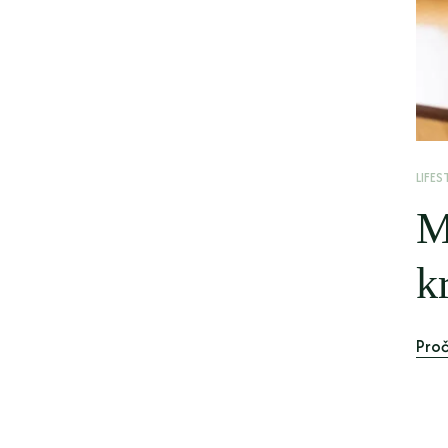
LIFES
M
k
Proč