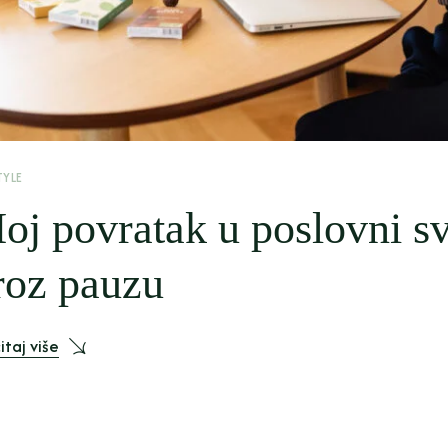
TYLE
oj povratak u poslovni svi
roz pauzu
itaj više