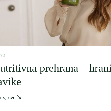
TYLE
utritivna prehrana – hrani
avike
itaj više