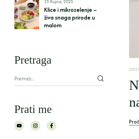
15 Rujna, 2025
Klice i mikrozelenje –
živa snaga prirode u
malom
Pretraga
LIFES
N
n
Prati me
Proč