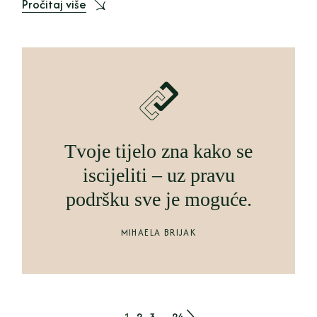
Pročitaj više
Tvoje tijelo zna kako se
iscijeliti – uz pravu
podršku sve je moguće.
MIHAELA BRIJAK
1
2
3
…
24