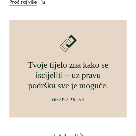
Pročitaj više
Tvoje tijelo zna kako se
iscijeliti – uz pravu
podršku sve je moguće.
MIHAELA BRIJAK
1
2
3
…
14