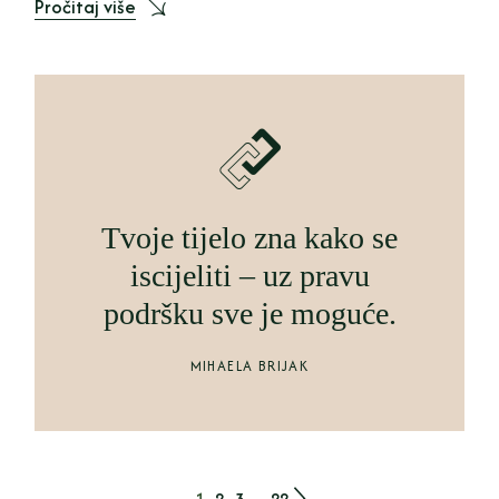
Pročitaj više
Tvoje tijelo zna kako se
iscijeliti – uz pravu
podršku sve je moguće.
MIHAELA BRIJAK
1
2
3
…
22