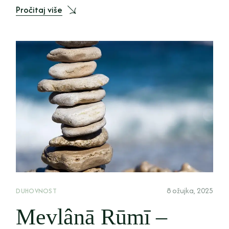
Pročitaj više
8 ožujka, 2025
DUHOVNOST
Mevlânā Rūmī –