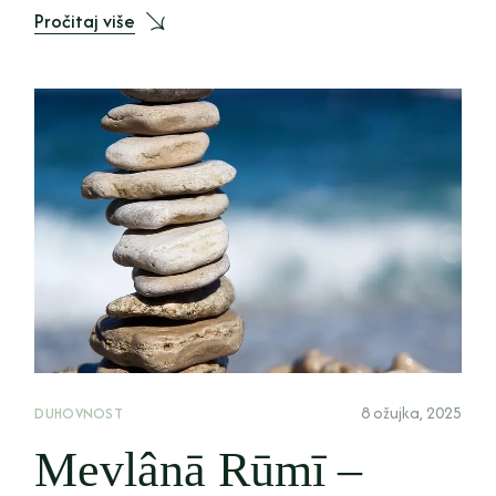
Pročitaj više
8 ožujka, 2025
DUHOVNOST
Mevlânā Rūmī –