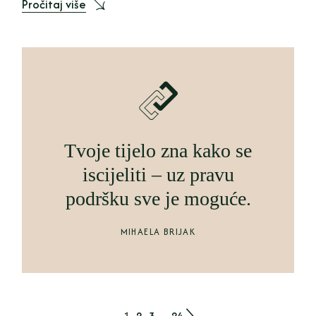
Pročitaj više
Tvoje tijelo zna kako se
iscijeliti – uz pravu
podršku sve je moguće.
MIHAELA BRIJAK
1
2
3
…
24