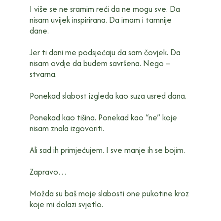
I više se ne sramim reći da ne mogu sve. Da
nisam uvijek inspirirana. Da imam i tamnije
dane.
Jer ti dani me podsjećaju da sam čovjek. Da
nisam ovdje da budem savršena. Nego –
stvarna.
Ponekad slabost izgleda kao suza usred dana.
Ponekad kao tišina. Ponekad kao “ne” koje
nisam znala izgovoriti.
Ali sad ih primjećujem. I sve manje ih se bojim.
Zapravo…
Možda su baš moje slabosti one pukotine kroz
koje mi dolazi svjetlo.