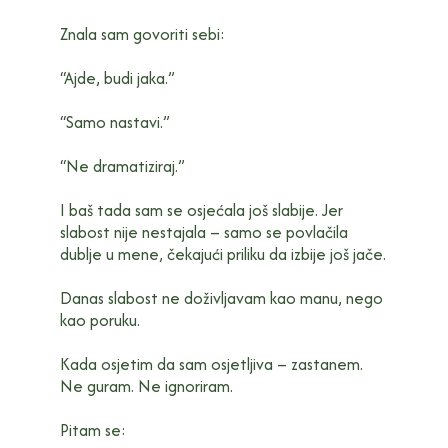
Znala sam govoriti sebi:
“Ajde, budi jaka.”
“Samo nastavi.”
“Ne dramatiziraj.”
I baš tada sam se osjećala još slabije. Jer
slabost nije nestajala – samo se povlačila
dublje u mene, čekajući priliku da izbije još jače.
Danas slabost ne doživljavam kao manu, nego
kao poruku.
Kada osjetim da sam osjetljiva – zastanem.
Ne guram. Ne ignoriram.
Pitam se: