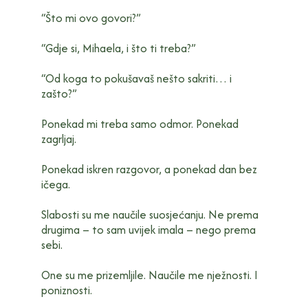
“Što mi ovo govori?”
“Gdje si, Mihaela, i što ti treba?”
“Od koga to pokušavaš nešto sakriti… i
zašto?”
Ponekad mi treba samo odmor. Ponekad
zagrljaj.
Ponekad iskren razgovor, a ponekad dan bez
ičega.
Slabosti su me naučile suosjećanju. Ne prema
drugima – to sam uvijek imala – nego prema
sebi.
One su me prizemljile. Naučile me nježnosti. I
poniznosti.