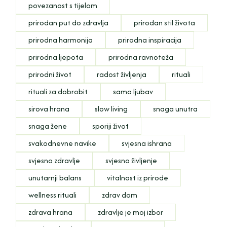
povezanost s tijelom
prirodan put do zdravlja
prirodan stil života
prirodna harmonija
prirodna inspiracija
prirodna ljepota
prirodna ravnoteža
prirodni život
radost življenja
rituali
rituali za dobrobit
samo ljubav
sirova hrana
slow living
snaga unutra
snaga žene
sporiji život
svakodnevne navike
svjesna ishrana
svjesno zdravlje
svjesno življenje
unutarnji balans
vitalnost iz prirode
wellness rituali
zdrav dom
zdrava hrana
zdravlje je moj izbor