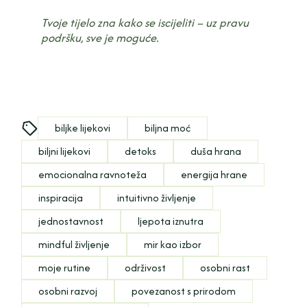
Tvoje tijelo zna kako se iscijeliti – uz pravu
podršku, sve je moguće.
biljke lijekovi
biljna moć
biljni lijekovi
detoks
duša hrana
emocionalna ravnoteža
energija hrane
inspiracija
intuitivno življenje
jednostavnost
ljepota iznutra
mindful življenje
mir kao izbor
moje rutine
održivost
osobni rast
osobni razvoj
povezanost s prirodom