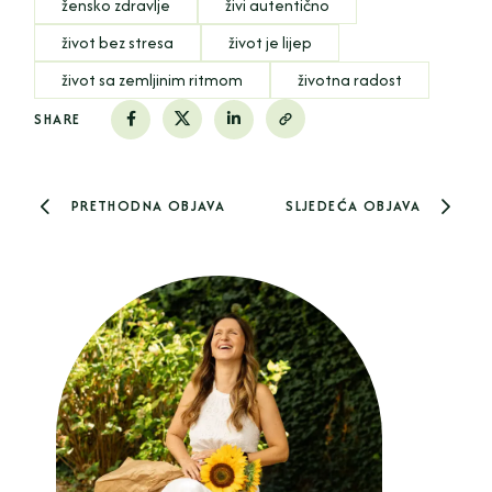
žensko zdravlje
živi autentično
život bez stresa
život je lijep
život sa zemljinim ritmom
životna radost
SHARE
PRETHODNA OBJAVA
SLJEDEĆA OBJAVA