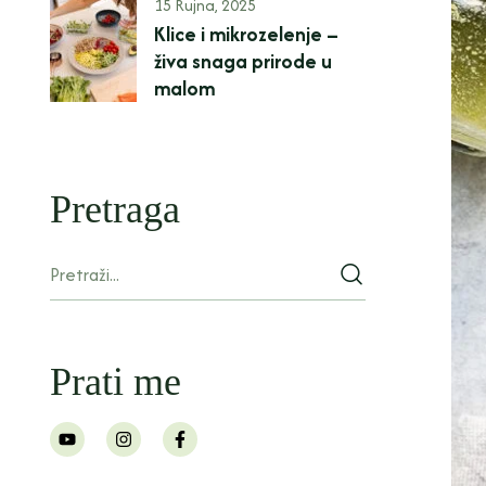
15 Rujna, 2025
Klice i mikrozelenje –
živa snaga prirode u
malom
Pretraga
Prati me