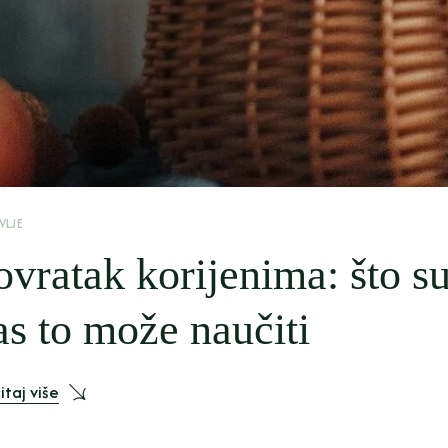
VLJE
ovratak korijenima: što su 
as to može naučiti
itaj više