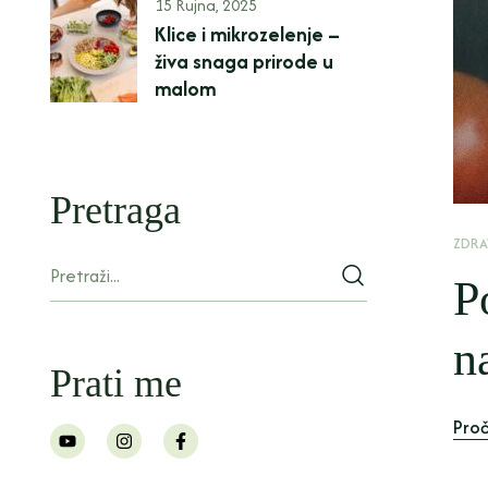
15 Rujna, 2025
Klice i mikrozelenje –
živa snaga prirode u
malom
Pretraga
ZDRA
P
n
Prati me
Proč