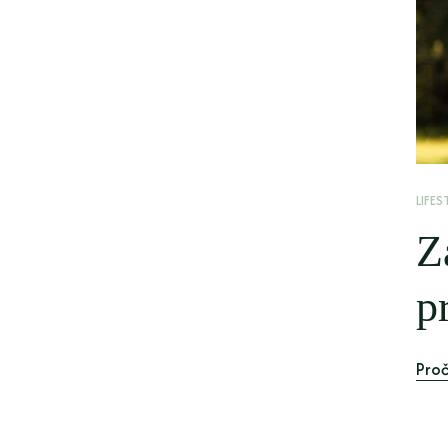
LIFES
Z
p
Proč