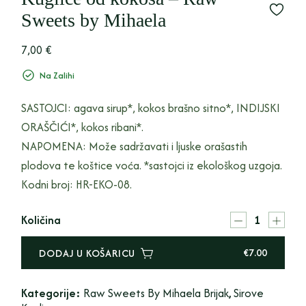
Sweets by Mihaela
7,00
€
Na Zalihi
SASTOJCI: agava sirup*, kokos brašno sitno*, INDIJSKI
ORAŠČIĆI*, kokos ribani*.
NAPOMENA: Može sadržavati i ljuske orašastih
plodova te koštice voća. *sastojci iz ekološkog uzgoja.
Kodni broj: HR-EKO-08.
Količina
€
7.00
DODAJ U KOŠARICU
Kategorije:
Raw Sweets By Mihaela Brijak
,
Sirove