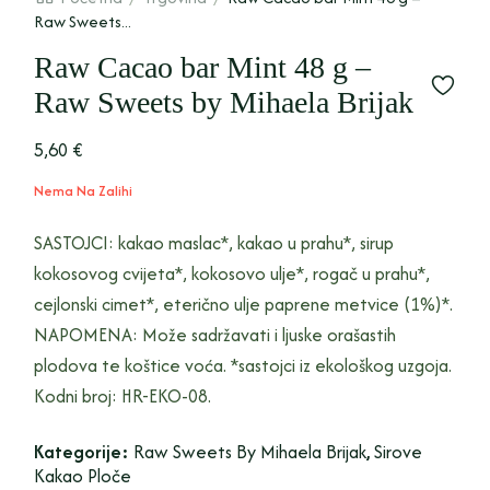
Raw Sweets...
Raw Cacao bar Mint 48 g –
Raw Sweets by Mihaela Brijak
5,60
€
Nema Na Zalihi
SASTOJCI: kakao maslac*, kakao u prahu*, sirup
kokosovog cvijeta*, kokosovo ulje*, rogač u prahu*,
cejlonski cimet*, eterično ulje paprene metvice (1%)*.
NAPOMENA: Može sadržavati i ljuske orašastih
plodova te koštice voća. *sastojci iz ekološkog uzgoja.
Kodni broj: HR-EKO-08.
Kategorije:
Raw Sweets By Mihaela Brijak
,
Sirove
Kakao Ploče