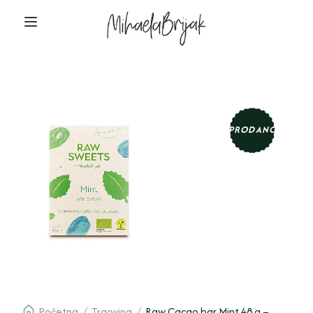
PRODANO
Početna
/
Trgovina
/
Raw Cacao bar Mint 48 g –