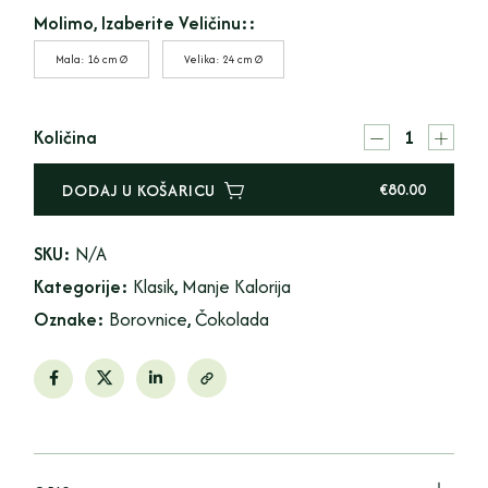
Molimo, Izaberite Veličinu::
Mala: 16 cm Ø
Velika: 24 cm Ø
Količina
€
80.00
DODAJ U KOŠARICU
SKU:
N/A
Kategorije:
Klasik
,
Manje Kalorija
Oznake:
Borovnice
,
Čokolada