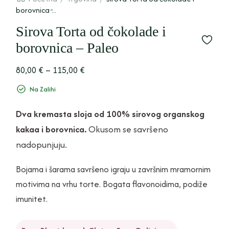
borovnica ̵...
Sirova Torta od čokolade i
borovnica – Paleo
80,00
€
–
115,00
€
Na Zalihi
Dva kremasta sloja od 100% sirovog organskog
kakaa i borovnica.
Okusom se savršeno
nadopunjuju.
Bojama i šarama savršeno igraju u završnim mramornim
motivima na vrhu torte. Bogata flavonoidima, podiže
imunitet.