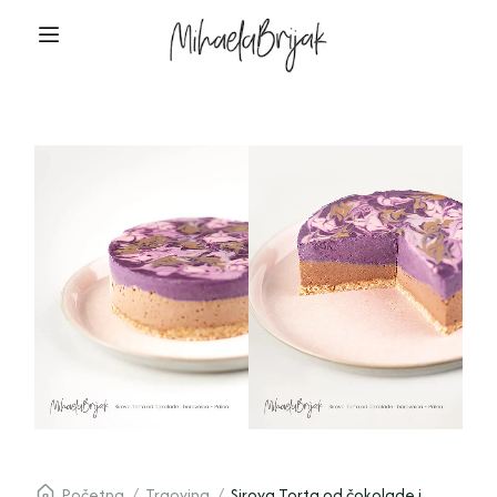
Početna
/
Trgovina
/
Sirova Torta od čokolade i