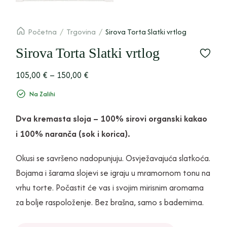
Početna
/
Trgovina
/
Sirova Torta Slatki vrtlog
Sirova Torta Slatki vrtlog
105,00
€
–
150,00
€
Na Zalihi
Dva kremasta sloja – 100% sirovi organski kakao
i 100% naranča (sok i korica).
Okusi se savršeno nadopunjuju. Osvježavajuća slatkoća.
Bojama i šarama slojevi se igraju u mramornom tonu na
vrhu torte. Počastit će vas i svojim mirisnim aromama
za bolje raspoloženje. Bez brašna, samo s bademima.