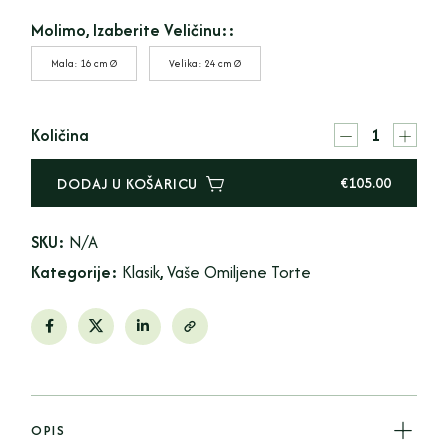
Molimo, Izaberite Veličinu::
Mala: 16 cm Ø
Velika: 24 cm Ø
Količina
€
105.00
DODAJ U KOŠARICU
SKU:
N/A
Kategorije:
Klasik
,
Vaše Omiljene Torte
OPIS