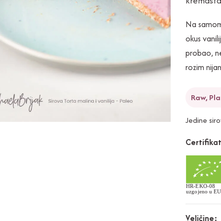
kremasta 
Na samom 
okus vanili
probao, ne
rozim nija
Raw, Pla
Jedine sir
Certifikat
Veličine: