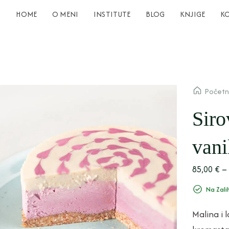
HOME
O MENI
INSTITUTE
BLOG
KNJIGE
K
Počet
Siro
vani
85,00
€
–
Na Zali
Malina i 