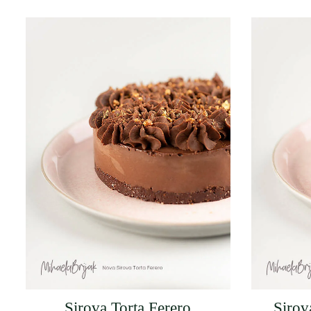
Sirova Torta Ferero
Sirov