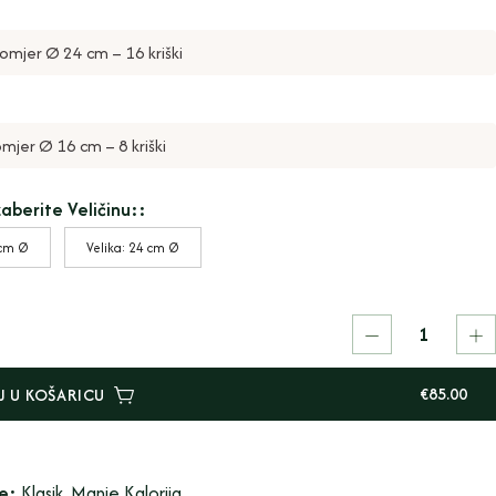
romjer Ø 24 cm – 16 kriški
mjer Ø 16 cm – 8 kriški
zaberite Veličinu::
 cm Ø
Velika: 24 cm Ø
€
85.00
 U KOŠARICU
je:
Klasik
,
Manje Kalorija