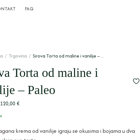
ONTAKT
FAQ
na
/
Trgovina
/
Sirova Torta od maline i vanilije – ...
va Torta od maline i
lije – Paleo
120,00
€
hi
lagana krema od vanilije igraju se okusima i bojama u dva