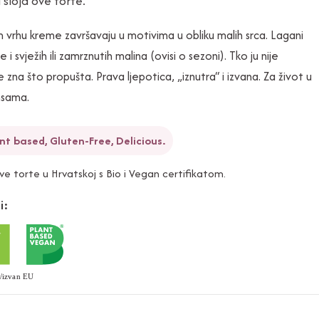
sloja ove torte.
vrhu kreme završavaju u motivima u obliku malih srca. Lagani
je i svježih ili zamrznutih malina (ovisi o sezoni). Tko ju nije
 zna što propušta. Prava ljepotica, „iznutra“ i izvana. Za život u
nsama.
nt based, Gluten-Free, Delicious.
ove torte u Hrvatskoj s Bio i Vegan certifikatom.
i: