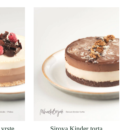
 vrste
Sirova Kinder torta