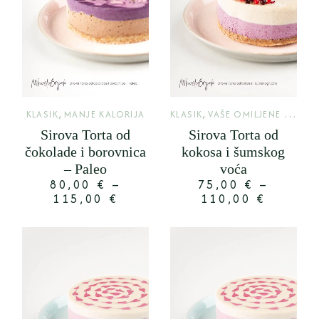
,
,
KLASIK
MANJE KALORIJA
KLASIK
VAŠE OMILJENE TORTE
Sirova Torta od
Sirova Torta od
čokolade i borovnica
kokosa i šumskog
– Paleo
voća
80,00
€
–
75,00
€
–
115,00
€
110,00
€