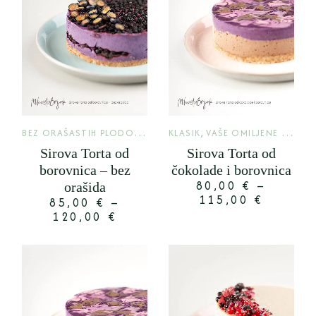
B
EZ ORAŠASTIH PLODOVA
,
,
KLASIK
KLASIK
VAŠE OMILJENE TORTE
Sirova Torta od
Sirova Torta od
borovnica – bez
čokolade i borovnica
80,00
€
–
orašida
115,00
€
85,00
€
–
120,00
€