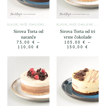
,
,
KLASIK
VAŠE OMILJENE TORTE
KLASIK
VAŠE OMILJENE TORTE
Sirova Torta od
Sirova Torta od tri
naranče
vrste čokolade
75,00
€
–
105,00
€
–
110,00
€
150,00
€