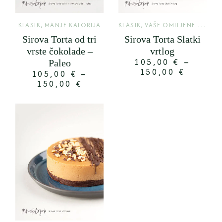
,
,
KLASIK
MANJE KALORIJA
KLASIK
VAŠE OMILJENE TORTE
Sirova Torta od tri
Sirova Torta Slatki
vrste čokolade –
vrtlog
105,00
€
–
Paleo
150,00
€
105,00
€
–
150,00
€