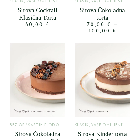
,
,
KLASIK
VAŠE OMILJENE TORTE
KLASIK
VAŠE OMILJENE TORTE
Sirova Cocktail
Sirova Čokoladna
Klasična Torta
torta
80,00
€
70,00
€
–
100,00
€
B
EZ ORAŠASTIH PLODOVA
,
,
KLASIK
KLASIK
VAŠE OMILJENE TORTE
Sirova Čokoladna
Sirova Kinder torta