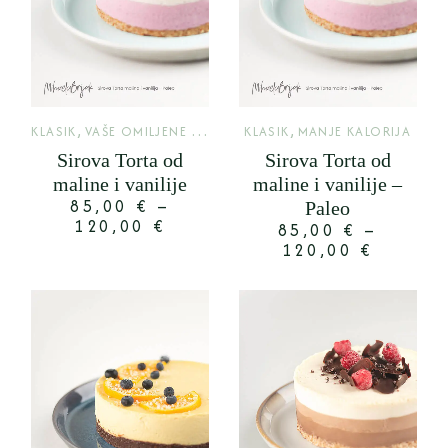
,
,
KLASIK
VAŠE OMILJENE TORTE
KLASIK
MANJE KALORIJA
Sirova Torta od
Sirova Torta od
maline i vanilije
maline i vanilije –
85,00
€
–
Paleo
120,00
€
85,00
€
–
120,00
€