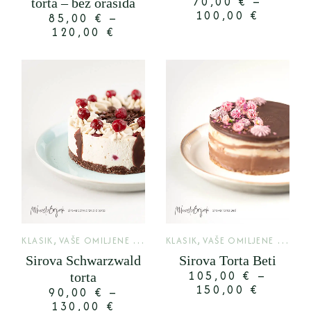
70,00
€
–
torta – bez orašida
100,00
€
85,00
€
–
120,00
€
,
,
KLASIK
VAŠE OMILJENE TORTE
KLASIK
VAŠE OMILJENE TORTE
Sirova Schwarzwald
Sirova Torta Beti
105,00
€
–
torta
150,00
€
90,00
€
–
130,00
€