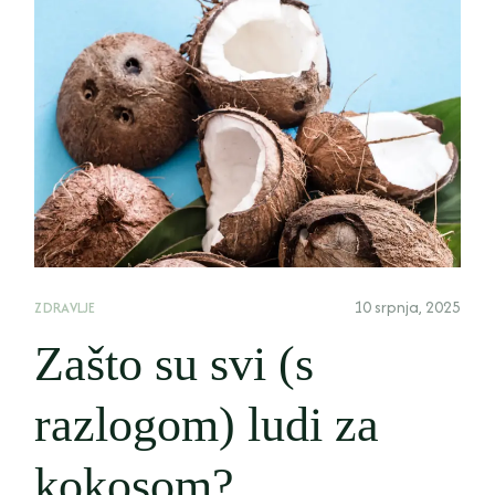
10 srpnja, 2025
ZDRAVLJE
Zašto su svi (s
razlogom) ludi za
kokosom?