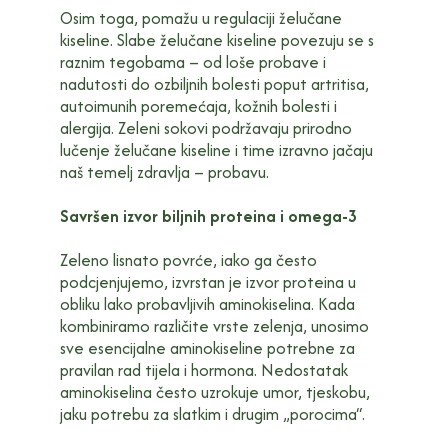
Osim toga, pomažu u regulaciji želučane
kiseline. Slabe želučane kiseline povezuju se s
raznim tegobama – od loše probave i
nadutosti do ozbiljnih bolesti poput artritisa,
autoimunih poremećaja, kožnih bolesti i
alergija. Zeleni sokovi podržavaju prirodno
lučenje želučane kiseline i time izravno jačaju
naš temelj zdravlja – probavu.
Savršen izvor biljnih proteina i omega-3
Zeleno lisnato povrće, iako ga često
podcjenjujemo, izvrstan je izvor proteina u
obliku lako probavljivih aminokiselina. Kada
kombiniramo različite vrste zelenja, unosimo
sve esencijalne aminokiseline potrebne za
pravilan rad tijela i hormona. Nedostatak
aminokiselina često uzrokuje umor, tjeskobu,
jaku potrebu za slatkim i drugim „porocima“.