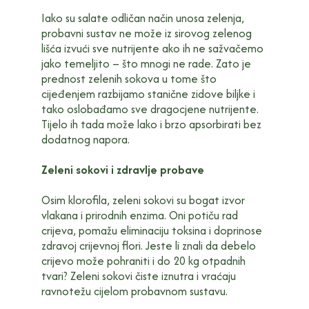
Iako su salate odličan način unosa zelenja,
probavni sustav ne može iz sirovog zelenog
lišća izvući sve nutrijente ako ih ne sažvačemo
jako temeljito – što mnogi ne rade. Zato je
prednost zelenih sokova u tome što
cijeđenjem razbijamo stanične zidove biljke i
tako oslobađamo sve dragocjene nutrijente.
Tijelo ih tada može lako i brzo apsorbirati bez
dodatnog napora.
Zeleni sokovi i zdravlje probave
Osim klorofila, zeleni sokovi su bogat izvor
vlakana i prirodnih enzima. Oni potiču rad
crijeva, pomažu eliminaciju toksina i doprinose
zdravoj crijevnoj flori. Jeste li znali da debelo
crijevo može pohraniti i do 20 kg otpadnih
tvari? Zeleni sokovi čiste iznutra i vraćaju
ravnotežu cijelom probavnom sustavu.