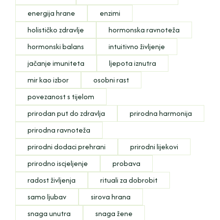
energija hrane
enzimi
holističko zdravlje
hormonska ravnoteža
hormonski balans
intuitivno življenje
jačanje imuniteta
ljepota iznutra
mir kao izbor
osobni rast
povezanost s tijelom
prirodan put do zdravlja
prirodna harmonija
prirodna ravnoteža
prirodni dodaci prehrani
prirodni lijekovi
prirodno iscjeljenje
probava
radost življenja
rituali za dobrobit
samo ljubav
sirova hrana
snaga unutra
snaga žene