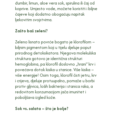
đumbir, limun, aloe vera sok, spirulina ili čaj od
koprive. Umjesto vode, možete koristiti i biljne
čajeve koji dodatno obogaćuju napitak
ljekovitim svojstvima.
Zašto baš zeleni?
Zeleno lisnato povrće bogato je klorofilom –
biljnim pigmentom koji u tijelu djeluje poput
prirodnog detoksikatora. Njegova molekulska
struktura gotovo je identična strukturi
hemoglobina, pa klorofil doslovno „hrani“ krv i
povećava dotok kisika u stanice. Više kisika –
više energije! Osim toga, klorofil čisti jetru, krv
i crijeva, djeluje protuupalno, pomaže u borbi
protiv gljivica, loših bakterija i stanica raka, a
redovitom konzumacijom jača imunitet i
poboljšava izgled kože.
Sok vs. salata – što je bolje?