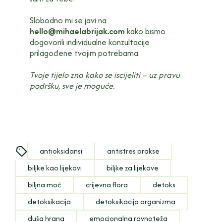
Slobodno mi se javi na
hello@mihaelabrijak.com
kako bismo
dogovorili individualne konzultacije
prilagođene tvojim potrebama.
Tvoje tijelo zna kako se iscijeliti – uz pravu
podršku, sve je moguće.
antioksidansi
antistres prakse
biljke kao lijekovi
biljke za lijekove
biljna moć
crijevna flora
detoks
detoksikacija
detoksikacija organizma
duša hrana
emocionalna ravnoteža