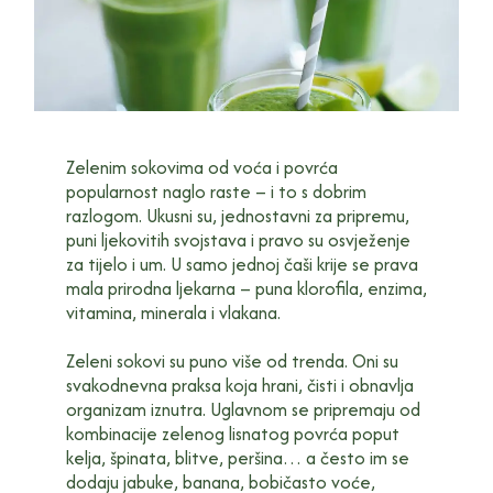
Zelenim sokovima od voća i povrća
popularnost naglo raste – i to s dobrim
razlogom. Ukusni su, jednostavni za pripremu,
puni ljekovitih svojstava i pravo su osvježenje
za tijelo i um. U samo jednoj čaši krije se prava
mala prirodna ljekarna – puna klorofila, enzima,
vitamina, minerala i vlakana.
Zeleni sokovi su puno više od trenda. Oni su
svakodnevna praksa koja hrani, čisti i obnavlja
organizam iznutra. Uglavnom se pripremaju od
kombinacije zelenog lisnatog povrća poput
kelja, špinata, blitve, peršina… a često im se
dodaju jabuke, banana, bobičasto voće,