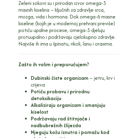
Zeleni sokovi su i prirodan izvor omega-3
masnih kiselina – ključnih za zdravlje srca,
mozga, vida i hormona. Dok omega-6 masne
kiseline (kojih je u modernoj prehrani previše)
potiču upalne procese, omega-3 djeluju
protuupalno i podržavaju cjelokupno zdravlje.
Najviše ih ima u špinatu, rikoli, lanu i orasima.
Zašto ih volim i preporučujem?
Dubinski čiste organizam
– jetru, krv i
crijeva
Potiču probavu i prirodnu
detoksikaciju
Alkaliziraju organizam i smanjuju
kiselost
Podržavaju rad štitnjače i
nadbubrežnih žlijezda
Njeguju kožu iznutra i pomažu kod