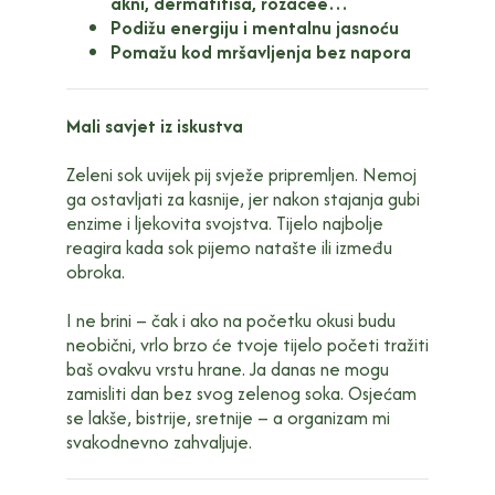
akni, dermatitisa, rozacee…
Podižu energiju i mentalnu jasnoću
Pomažu kod mršavljenja bez napora
Mali savjet iz iskustva
Zeleni sok uvijek pij svježe pripremljen. Nemoj
ga ostavljati za kasnije, jer nakon stajanja gubi
enzime i ljekovita svojstva. Tijelo najbolje
reagira kada sok pijemo natašte ili između
obroka.
I ne brini – čak i ako na početku okusi budu
neobični, vrlo brzo će tvoje tijelo početi tražiti
baš ovakvu vrstu hrane. Ja danas ne mogu
zamisliti dan bez svog zelenog soka. Osjećam
se lakše, bistrije, sretnije – a organizam mi
svakodnevno zahvaljuje.