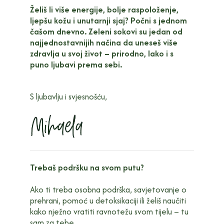
Želiš li više energije, bolje raspoloženje,
ljepšu kožu i unutarnji sjaj? Počni s jednom
čašom dnevno. Zeleni sokovi su jedan od
najjednostavnijih načina da uneseš više
zdravlja u svoj život – prirodno, lako i s
puno ljubavi prema sebi.
S ljubavlju i svjesnošću,
Trebaš podršku na svom putu?
Ako ti treba osobna podrška, savjetovanje o
prehrani, pomoć u detoksikaciji ili želiš naučiti
kako nježno vratiti ravnotežu svom tijelu – tu
sam za tebe.