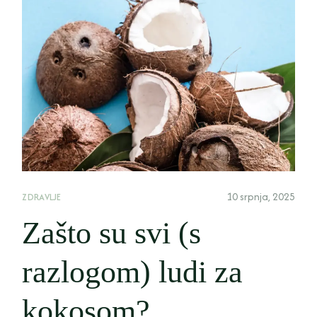
10 srpnja, 2025
ZDRAVLJE
Zašto su svi (s
razlogom) ludi za
kokosom?