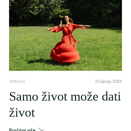
23 lipnja, 2025
ZDRAVLJE
Samo život može dati
život
Pročitaj više