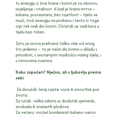
tu energiju iz žive hrane i koristi je za obnovu,
iscjeljenje i vitalnost. A kad je hrana mrtva –
kuhana, procesirana, bez svjetlosti – tijelo se
muči, troši energiju na probavu i često iz toga
crpi tek mali dio koristi. Ostatak se zadržava u
tijelu kao toksin.
Zato je sirova prehrana toliko više od onog
što jedemo – to je način da živimo u skladu s
prirodom, s unutarnjom mudrošću našeg tijela, i
s ritmovima svemira.
Kako započeti? Nježno, ali s ljubavlju prema
sebi
Za doručak: biraj svježe voće ili smoothie pun
života.
Za ručak: velika salata uz dodatak sjemenki,
avokada ili orašastih plodova.
Za večeru: možeš kombinirati kuhano varivo