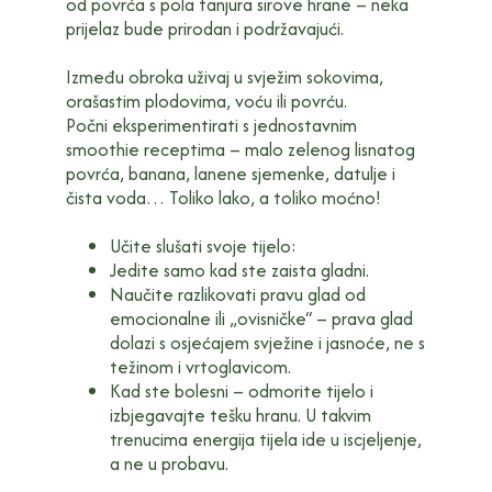
od povrća s pola tanjura sirove hrane – neka
prijelaz bude prirodan i podržavajući.
Između obroka uživaj u svježim sokovima,
orašastim plodovima, voću ili povrću.
Počni eksperimentirati s jednostavnim
smoothie receptima – malo zelenog lisnatog
povrća, banana, lanene sjemenke, datulje i
čista voda… Toliko lako, a toliko moćno!
Učite slušati svoje tijelo:
Jedite samo kad ste zaista gladni.
Naučite razlikovati pravu glad od
emocionalne ili „ovisničke“ – prava glad
dolazi s osjećajem svježine i jasnoće, ne s
težinom i vrtoglavicom.
Kad ste bolesni – odmorite tijelo i
izbjegavajte tešku hranu. U takvim
trenucima energija tijela ide u iscjeljenje,
a ne u probavu.