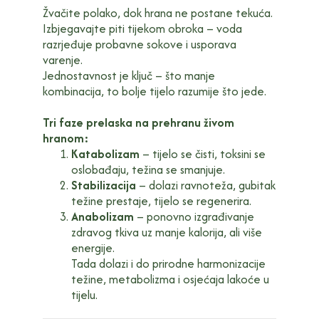
Žvačite polako, dok hrana ne postane tekuća.
Izbjegavajte piti tijekom obroka – voda
razrjeđuje probavne sokove i usporava
varenje.
Jednostavnost je ključ – što manje
kombinacija, to bolje tijelo razumije što jede.
Tri faze prelaska na prehranu živom
hranom:
Katabolizam
– tijelo se čisti, toksini se
oslobađaju, težina se smanjuje.
Stabilizacija
– dolazi ravnoteža, gubitak
težine prestaje, tijelo se regenerira.
Anabolizam
– ponovno izgrađivanje
zdravog tkiva uz manje kalorija, ali više
energije.
Tada dolazi i do prirodne harmonizacije
težine, metabolizma i osjećaja lakoće u
tijelu.