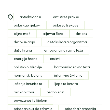
antioksidansi
antistres prakse
biljke kao lijekovi
biljke za lijekove
biljna moć
crijevna flora
detoks
detoksikacija
detoksikacija organizma
duša hrana
emocionalna ravnoteža
energija hrane
enzimi
holističko zdravlje
hormonska ravnoteža
hormonski balans
intuitivno življenje
jačanje imuniteta
ljepota iznutra
mir kao izbor
osobni rast
povezanost s tijelom
prirodan put do zdravlja
prirodna harmonija