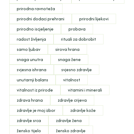
prirodna ravnoteža
prirodni dodaci prehrani
prirodni lijekovi
prirodno iscjeljenje
probava
radost življenja
rituali za dobrobit
samo ljubav
sirova hrana
snaga unutra
snaga žene
svjesna ishrana
svjesno zdravlje
unutarnji balans
vitalnost
vitalnost iz prirode
vitamini i minerali
zdrava hrana
zdravlje crijeva
zdravlje je moj izbor
zdravlje kože
zdravlje srca
zdravlje žena
žensko tijelo
žensko zdravlje