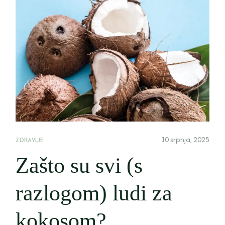
10 srpnja, 2025
ZDRAVLJE
Zašto su svi (s
razlogom) ludi za
kokosom?