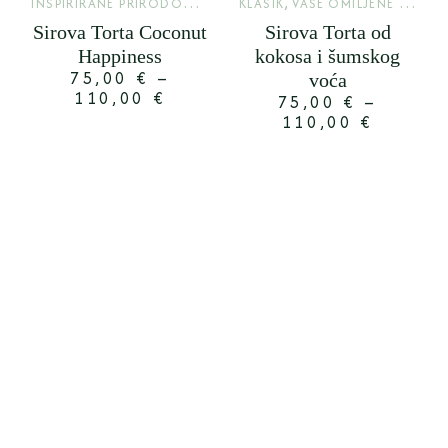
I
NSPIRIRANE PRIRODOM
,
,
LIMITED
KLASIK
VAŠE OMILJENE TORTE
Sirova Torta Coconut
Sirova Torta od
Happiness
kokosa i šumskog
75,00
€
–
voća
110,00
€
75,00
€
–
110,00
€