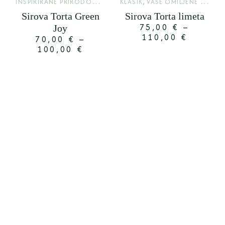
I
NSPIRIRANE PRIRODOM
,
,
LIMITED
KLASIK
VAŠE OMILJENE TORTE
Sirova Torta Green
Sirova Torta limeta
75,00
€
–
Joy
110,00
€
70,00
€
–
100,00
€