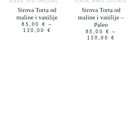
,
,
KLASIK
VAŠE OMILJENE TORTE
KLASIK
MANJE KALORIJA
Sirova Torta od
Sirova Torta od
maline i vanilije
maline i vanilije –
85,00
€
–
Paleo
120,00
€
85,00
€
–
120,00
€