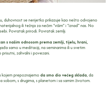
, duhovnost se nerijetko prikazuje kao nešto odvojeno
terijalnog ili težnja za nečim “višim” i “iznad” nas. No
sebi. Povratak prirodi. Povratak zemlji.
zan s našim odnosom prema zemlji, tijelu, hrani,
gađa samo u meditaciji, na seminarima ili u svetim
risutni, zahvalni i povezani.
sti u kojem prepoznajemo
da smo dio većeg sklada
, da
sa sobom, s drugima, s planetom i sa samim životom.