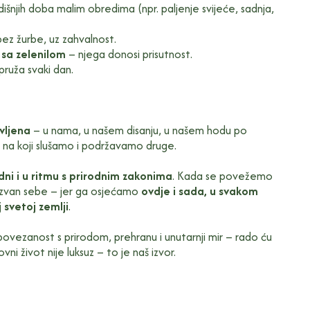
išnjih doba malim obredima (npr. paljenje svijeće, sadnja,
ez žurbe, uz zahvalnost.
i sa zelenilom
– njega donosi prisutnost.
pruža svaki dan.
vljena
– u nama, u našem disanju, u našem hodu po
nu na koji slušamo i podržavamo druge.
lodni i u ritmu s prirodnim zakonima
. Kada se povežemo
 izvan sebe – jer ga osjećamo
ovdje i sada, u svakom
svetoj zemlji
.
povezanost s prirodom, prehranu i unutarnji mir – rado ću
i život nije luksuz – to je naš izvor.