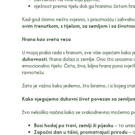
nježnost prema tijelu dok ga hranimo čistom hr
Kad god činimo nešto svjesno, s prisutnošću i zahval
ovim trenutkom, s tijelom, sa zemljom i sa životn
Hrana kao sveta veza
U mojoj praksi rada s hranom, sve više osjećam kako 
duhovnosti
. Hrana dolazi iz zemlje. Ono što unosimo u
emocionalno tijelo. Čista, živa, biljna hrana puna svjetl
ravnotežu.
Zato je važno kako jedemo, što biramo, i iz kojeg stanj
Kako njegujemo duhovni život povezan sa zemljo
Evo nekoliko načina kako se svakodnevno možemo pove
Bosi hodaj po travi, zemlji ili pijesku
– to umiruj
Započni dan u tišini, promatrajući prirodu
– i