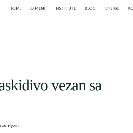
HOME
O MENI
INSTITUTE
BLOG
KNJIGE
K
askidivo vezan sa
sa zemljom