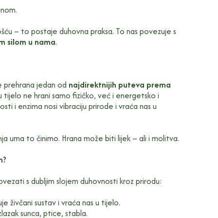
anom.
nošću – to postaje duhovna praksa. To nas povezuje s
om silom u nama
.
je prehrana jedan od
najdirektnijih puteva prema
 tijelo ne hrani samo fizičko, već i energetsko i
osti i enzima nosi vibraciju prirode i vraća nas u
a uma to činimo. Hrana može biti lijek – ali i molitva.
m?
zati s dubljim slojem duhovnosti kroz prirodu:
e živčani sustav i vraća nas u tijelo.
zlazak sunca, ptice, stabla.