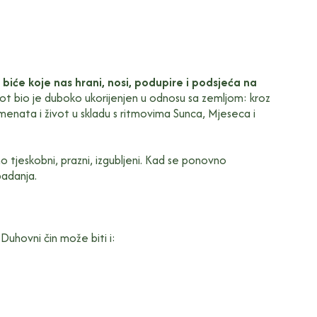
 biće koje nas hrani, nosi, podupire i podsjeća na
ivot bio je duboko ukorijenjen u odnosu sa zemljom: kroz
emenata i život u skladu s ritmovima Sunca, Mjeseca i
 tjeskobni, prazni, izgubljeni. Kad se ponovno
ipadanja.
Duhovni čin može biti i: