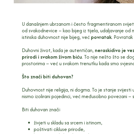
U današnjem ubrzanom i često fragmentiranom svijetu
od svakodnevice – kao bijeg iz tijela, udaljavanje od ma
istinska duhovnost nije bijeg, već
povratak
. Povratak 
Duhovni život, kada je autentičan,
neraskidivo je ve
prirodi i svakom živom biću
. To nije nešto što se do
prostorima – već u svakom trenutku kada smo svjesno p
Što znači biti duhovan?
Duhovnost nije religija, ni dogma. To je stanje svije
nismo izolirani pojedinci, već međusobno povezani – 
Biti duhovan znači:
živjeti u skladu sa srcem i istinom,
poštivati cikluse prirode,