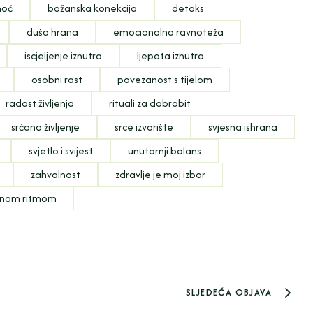
moć
božanska konekcija
detoks
duša hrana
emocionalna ravnoteža
iscjeljenje iznutra
ljepota iznutra
osobni rast
povezanost s tijelom
radost življenja
rituali za dobrobit
srčano življenje
srce izvorište
svjesna ishrana
svjetlo i svijest
unutarnji balans
zahvalnost
zdravlje je moj izbor
jinom ritmom
SLJEDEĆA OBJAVA