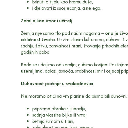
brinuti o tijelu kao hramu duše,
i djelovati iz suosjećanja, a ne ega.
Zemlja kao izvor i učitelj
Zemlja nije samo tlo pod našim nogama –
ona je živo
cikličnost života
. U svim starim kulturama, duhovni ž
sadnju, žetvu, zahvalnost hrani, štovanje prirodnih el
godišnjih doba.
Kada se udaljimo od zemlje, gubimo korijen. Postajemo
uzemljimo
, dolazi jasnoća, stabilnost, mir i osjećaj pr
Duhovnost počinje u svakodnevici
Ne moramo otići na vrh planine da bismo bili duhovni. 
priprema obroka s ljubavlju,
sadnja vlastite biljke ili vrta,
šetnja šumom u tišini,
zahvalnost na vodi koju pijemo,