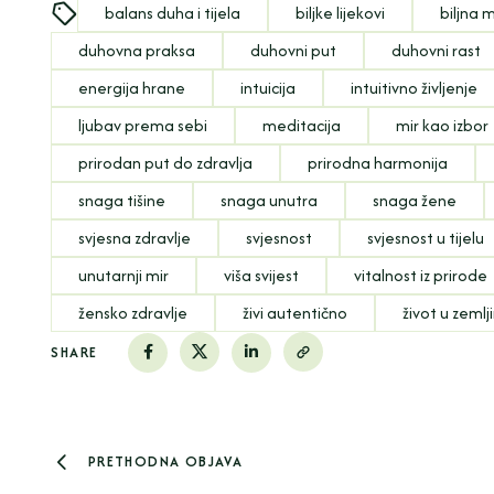
balans duha i tijela
biljke lijekovi
biljna 
duhovna praksa
duhovni put
duhovni rast
energija hrane
intuicija
intuitivno življenje
ljubav prema sebi
meditacija
mir kao izbor
prirodan put do zdravlja
prirodna harmonija
snaga tišine
snaga unutra
snaga žene
svjesna zdravlje
svjesnost
svjesnost u tijelu
unutarnji mir
viša svijest
vitalnost iz prirode
žensko zdravlje
živi autentično
život u zeml
SHARE
PRETHODNA OBJAVA