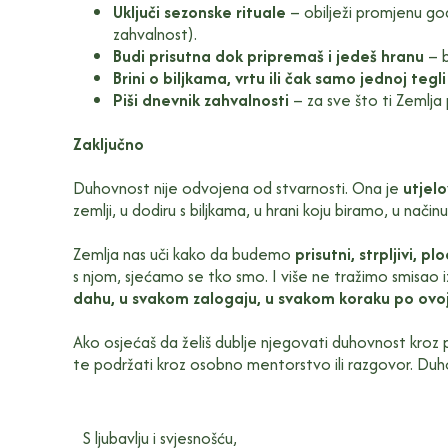
Uključi sezonske rituale
– obilježi promjenu god
zahvalnost).
Budi prisutna dok pripremaš i jedeš hranu
– b
Brini o biljkama, vrtu ili čak samo jednoj tegl
Piši dnevnik zahvalnosti
– za sve što ti Zemlja 
Zaključno
Duhovnost nije odvojena od stvarnosti. Ona je
utjelo
zemlji, u dodiru s biljkama, u hrani koju biramo, u nači
Zemlja nas uči kako da budemo
prisutni, strpljivi, p
s njom, sjećamo se tko smo. I više ne tražimo smisao
dahu, u svakom zalogaju, u svakom koraku po ovoj 
Ako osjećaš da želiš dublje njegovati duhovnost kroz 
te podržati kroz osobno mentorstvo ili razgovor. Duhovn
S ljubavlju i svjesnošću,