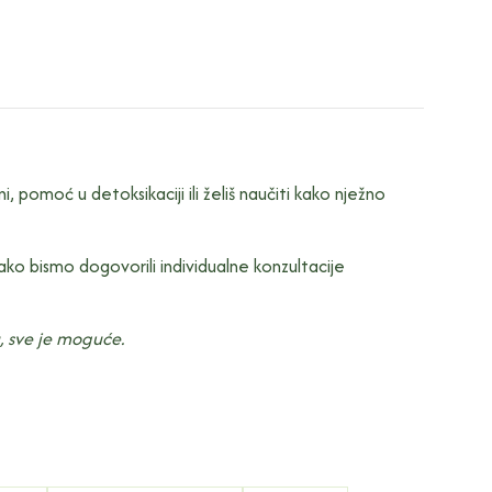
 pomoć u detoksikaciji ili želiš naučiti kako nježno
ko bismo dogovorili individualne konzultacije
u, sve je moguće.