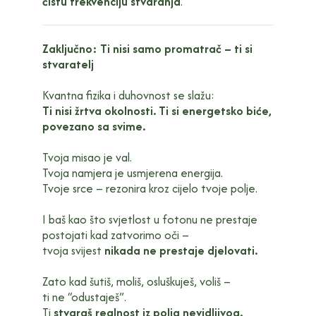
čistu frekvenciju stvaranja
.
Zaključno: Ti nisi samo promatrač – ti si
stvaratelj
Kvantna fizika i duhovnost se slažu:
Ti nisi žrtva okolnosti. Ti si energetsko biće,
povezano sa svime.
Tvoja misao je val.
Tvoja namjera je usmjerena energija.
Tvoje srce – rezonira kroz cijelo tvoje polje.
I baš kao što svjetlost u fotonu ne prestaje
postojati kad zatvorimo oči –
tvoja svijest
nikada ne prestaje djelovati.
Zato kad šutiš, moliš, osluškuješ, voliš –
ti ne “odustaješ”.
Ti
stvaraš realnost iz polja nevidljivog.