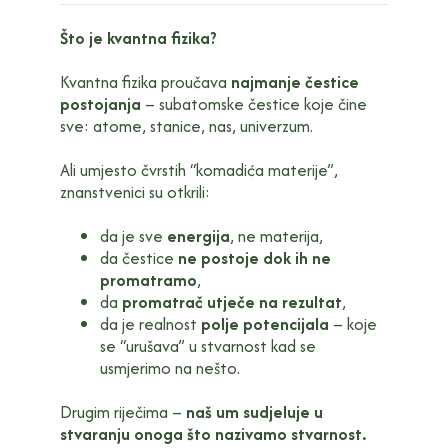
Što je kvantna fizika?
Kvantna fizika proučava
najmanje čestice
postojanja
– subatomske čestice koje čine
sve: atome, stanice, nas, univerzum.
Ali umjesto čvrstih “komadića materije”,
znanstvenici su otkrili:
da je sve
energija
, ne materija,
da čestice
ne postoje dok ih ne
promatramo
,
da
promatrač utječe na rezultat
,
da je realnost
polje potencijala
– koje
se “urušava” u stvarnost kad se
usmjerimo na nešto.
Drugim riječima –
naš um sudjeluje u
stvaranju onoga što nazivamo stvarnost.