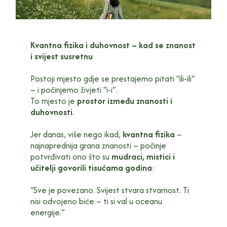
Kvantna fizika i duhovnost – kad se znanost
i svijest susretnu
Postoji mjesto gdje se prestajemo pitati “ili-ili”
– i počinjemo živjeti “i-i”.
To mjesto je
prostor između znanosti i
duhovnosti
.
Jer danas, više nego ikad,
kvantna fizika
–
najnaprednija grana znanosti – počinje
potvrđivati ono što su
mudraci, mistici i
učitelji govorili tisućama godina
:
“Sve je povezano. Svijest stvara stvarnost. Ti
nisi odvojeno biće – ti si val u oceanu
energije.”