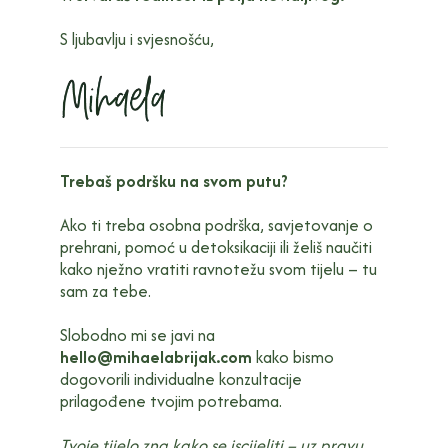
S ljubavlju i svjesnošću,
Trebaš podršku na svom putu?
Ako ti treba osobna podrška, savjetovanje o
prehrani, pomoć u detoksikaciji ili želiš naučiti
kako nježno vratiti ravnotežu svom tijelu – tu
sam za tebe.
Slobodno mi se javi na
hello@mihaelabrijak.com
kako bismo
dogovorili individualne konzultacije
prilagođene tvojim potrebama.
Tvoje tijelo zna kako se iscijeliti – uz pravu