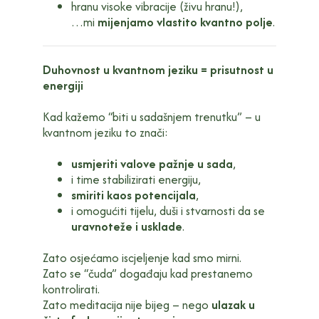
hranu visoke vibracije (živu hranu!),
…mi
mijenjamo vlastito kvantno polje
.
Duhovnost u kvantnom jeziku = prisutnost u
energiji
Kad kažemo “biti u sadašnjem trenutku” – u
kvantnom jeziku to znači:
usmjeriti valove pažnje u sada
,
i time stabilizirati energiju,
smiriti kaos potencijala
,
i omogućiti tijelu, duši i stvarnosti da se
uravnoteže i usklade
.
Zato osjećamo iscjeljenje kad smo mirni.
Zato se “čuda” događaju kad prestanemo
kontrolirati.
Zato meditacija nije bijeg – nego
ulazak u