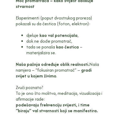
Moć promatrača – kako svijest oblikuje
stvarnost
Eksperimenti (poput dvostrukog proreza)
pokazali su da čestica (foton, elektron):
djeluje
kao val potencijala
,
dok ne dođe promatrač,
tada se ponaša
kao čestica
–
materijalizira se.
Naša pažnja određuje oblik realnosti.
Naša
namjera – “fokusiran promatrač” –
gradi
svijet u kojem živimo
.
Zvuči poznato?
To je ono što molitva, meditacija, vizualizacija i
afirmacije rade:
podešavaju frekvenciju svijesti, i time
“biraju” val stvarnosti koji se manifestira.