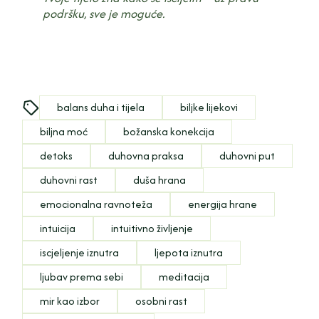
podršku, sve je moguće.
balans duha i tijela
biljke lijekovi
biljna moć
božanska konekcija
detoks
duhovna praksa
duhovni put
duhovni rast
duša hrana
emocionalna ravnoteža
energija hrane
intuicija
intuitivno življenje
iscjeljenje iznutra
ljepota iznutra
ljubav prema sebi
meditacija
mir kao izbor
osobni rast