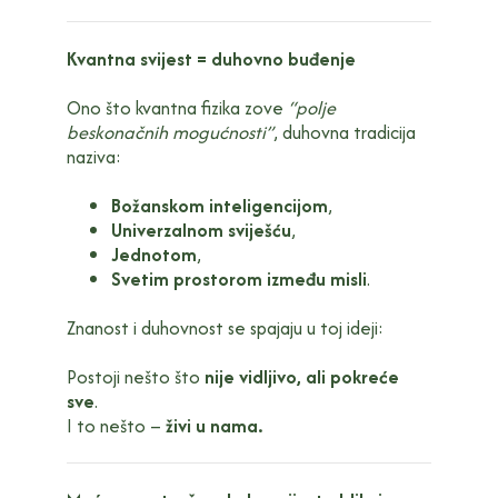
Kvantna svijest = duhovno buđenje
Ono što kvantna fizika zove
“polje
beskonačnih mogućnosti”
, duhovna tradicija
naziva:
Božanskom inteligencijom
,
Univerzalnom sviješću
,
Jednotom
,
Svetim prostorom između misli
.
Znanost i duhovnost se spajaju u toj ideji:
Postoji nešto što
nije vidljivo, ali pokreće
sve
.
I to nešto –
živi u nama.