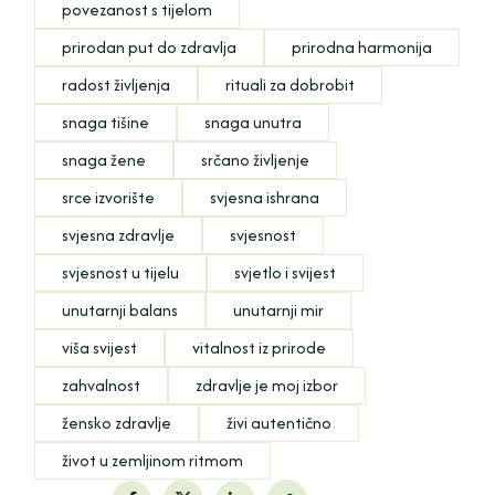
povezanost s tijelom
prirodan put do zdravlja
prirodna harmonija
radost življenja
rituali za dobrobit
snaga tišine
snaga unutra
snaga žene
srčano življenje
srce izvorište
svjesna ishrana
svjesna zdravlje
svjesnost
svjesnost u tijelu
svjetlo i svijest
unutarnji balans
unutarnji mir
viša svijest
vitalnost iz prirode
zahvalnost
zdravlje je moj izbor
žensko zdravlje
živi autentično
život u zemljinom ritmom