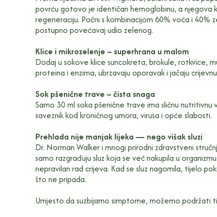
povrću gotovo je identičan hemoglobinu, a njegova ko
regeneraciju. Počni s kombinacijom 60% voća i 40% zele
postupno povećavaj udio zelenog.
Klice i mikrozelenje – superhrana u malom
Dodaj u sokove klice suncokreta, brokule, rotkvice, m
proteina i enzima, ubrzavaju oporavak i jačaju crijevnu 
Sok pšenične trave – čista snaga
Samo 30 ml soka pšenične trave ima sličnu nutritivnu 
saveznik kod kroničnog umora, virusa i opće slabosti.
Prehlada nije manjak lijeka — nego višak sluzi
Dr. Norman Walker i mnogi prirodni zdravstveni stručnja
samo razgrađuju sluz koja se već nakupila u organizmu
nepravilan rad crijeva. Kad se sluz nagomila, tijelo po
što ne pripada.
Umjesto da suzbijamo simptome, možemo podržati ti