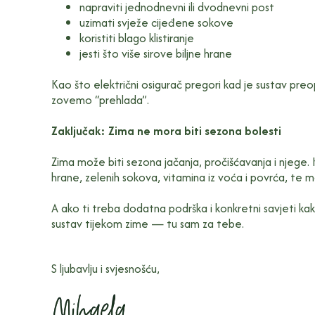
napraviti jednodnevni ili dvodnevni post
uzimati svježe cijeđene sokove
koristiti blago klistiranje
jesti što više sirove biljne hrane
Kao što električni osigurač pregori kad je sustav preop
zovemo “prehlada”.
Zaključak: Zima ne mora biti sezona bolesti
Zima može biti sezona jačanja, pročišćavanja i njege.
hrane, zelenih sokova, vitamina iz voća i povrća, te ma
A ako ti treba dodatna podrška i konkretni savjeti kako 
sustav tijekom zime — tu sam za tebe.
S ljubavlju i svjesnošću,