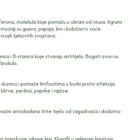
terferona, molekula koje pomažu u obrani od virusa. Agrumi
 moćniji su guava, papaja, kivi i bobičasto voće.
svojih ljekovitih svojstava.
ca i B-stanica koje stvaraju antitijela. Bogati izvori su
 brokula.
 sluznicu i pomaže limfocitima u borbi protiv infekcija.
tve, peršina, paprike i rajčice.
snažni antioksidansi štite tijelo od zagađivača i dodatno
 transfuzije zdrave krvi. Klorofil u zelenom lisnatom