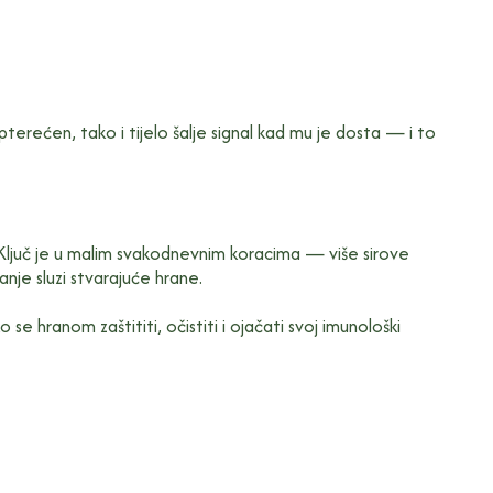
terećen, tako i tijelo šalje signal kad mu je dosta — i to
 Ključ je u malim svakodnevnim koracima — više sirove
nje sluzi stvarajuće hrane.
se hranom zaštititi, očistiti i ojačati svoj imunološki