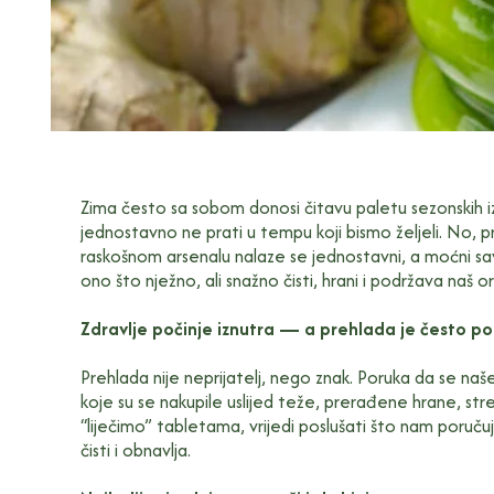
Zima često sa sobom donosi čitavu paletu sezonskih iz
jednostavno ne prati u tempu koji bismo željeli. No, p
raskošnom arsenalu nalaze se jednostavni, a moćni save
ono što nježno, ali snažno čisti, hrani i podržava naš 
Zdravlje počinje iznutra — a prehlada je često p
Prehlada nije neprijatelj, nego znak. Poruka da se naše 
koje su se nakupile uslijed teže, prerađene hrane, str
“liječimo” tabletama, vrijedi poslušati što nam poručuj
čisti i obnavlja.