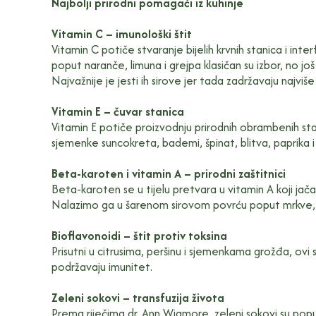
Najbolji prirodni pomagači iz kuhinje
Vitamin C – imunološki štit
Vitamin C potiče stvaranje bijelih krvnih stanica i in
poput naranče, limuna i grejpa klasičan su izbor, no još
Najvažnije je jesti ih sirove jer tada zadržavaju najviše 
Vitamin E – čuvar stanica
Vitamin E potiče proizvodnju prirodnih obrambenih stani
sjemenke suncokreta, bademi, špinat, blitva, paprika i
Beta-karoten i vitamin A – prirodni zaštitnici
Beta-karoten se u tijelu pretvara u vitamin A koji jača
Nalazimo ga u šarenom sirovom povrću poput mrkve, bli
Bioflavonoidi – štit protiv toksina
Prisutni u citrusima, peršinu i sjemenkama grožđa, ovi 
podržavaju imunitet.
Zeleni sokovi – transfuzija života
Prema riječima dr. Ann Wigmore, zeleni sokovi su poput