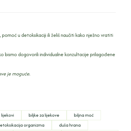
omoć u detoksikaciji ili želiš naučiti kako nježno vratiti
o bismo dogovorili individualne konzultacije prilagođene
, sve je moguće.
 lijekovi
biljke za lijekove
biljna moć
etoksikacija organizma
duša hrana