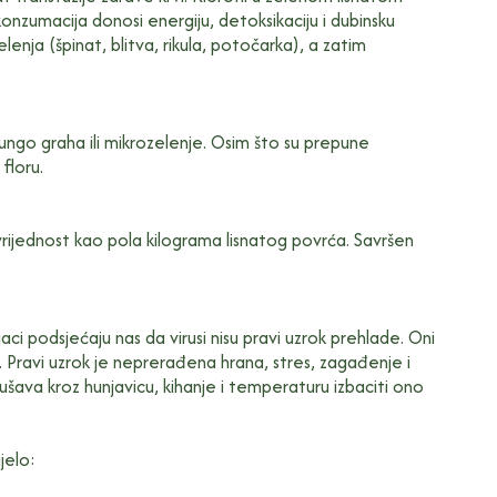
nzumacija donosi energiju, detoksikaciju i dubinsku
nja (špinat, blitva, rikula, potočarka), a zatim
ungo graha ili mikrozelenje. Osim što su prepune
floru.
vrijednost kao pola kilograma lisnatog povrća. Savršen
ci podsjećaju nas da virusi nisu pravi uzrok prehlade. Oni
. Pravi uzrok je neprerađena hrana, stres, zagađenje i
kušava kroz hunjavicu, kihanje i temperaturu izbaciti ono
jelo: