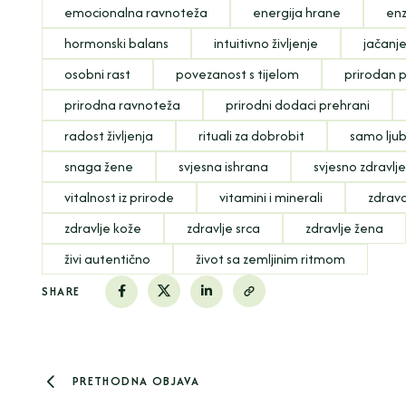
emocionalna ravnoteža
energija hrane
enz
hormonski balans
intuitivno življenje
jačanj
osobni rast
povezanost s tijelom
prirodan p
prirodna ravnoteža
prirodni dodaci prehrani
radost življenja
rituali za dobrobit
samo lju
snaga žene
svjesna ishrana
svjesno zdravlj
vitalnost iz prirode
vitamini i minerali
zdrav
zdravlje kože
zdravlje srca
zdravlje žena
živi autentično
život sa zemljinim ritmom
SHARE
PRETHODNA OBJAVA