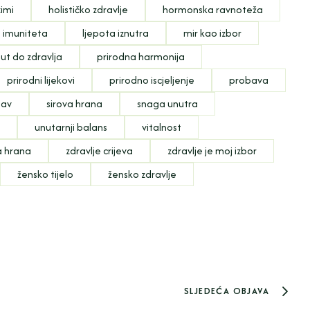
imi
holističko zdravlje
hormonska ravnoteža
e imuniteta
ljepota iznutra
mir kao izbor
ut do zdravlja
prirodna harmonija
prirodni lijekovi
prirodno iscjeljenje
probava
bav
sirova hrana
snaga unutra
e
unutarnji balans
vitalnost
a hrana
zdravlje crijeva
zdravlje je moj izbor
žensko tijelo
žensko zdravlje
SLJEDEĆA OBJAVA