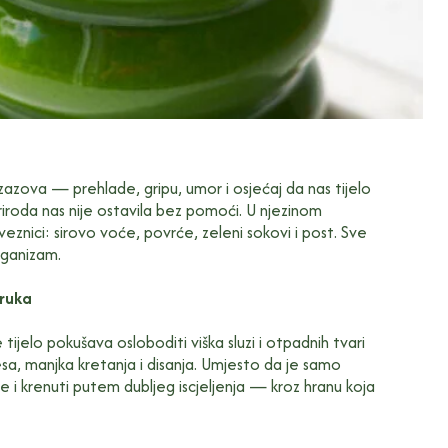
azova — prehlade, gripu, umor i osjećaj da nas tijelo
riroda nas nije ostavila bez pomoći. U njezinom
znici: sirovo voće, povrće, zeleni sokovi i post. Sve
organizam.
oruka
tijelo pokušava osloboditi viška sluzi i otpadnih tvari
esa, manjka kretanja i disanja. Umjesto da je samo
e i krenuti putem dubljeg iscjeljenja — kroz hranu koja