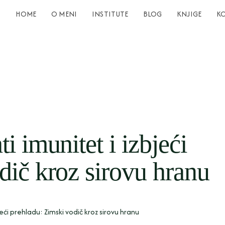
HOME
O MENI
INSTITUTE
BLOG
KNJIGE
K
i imunitet i izbjeći
dič kroz sirovu hranu
eći prehladu: Zimski vodič kroz sirovu hranu