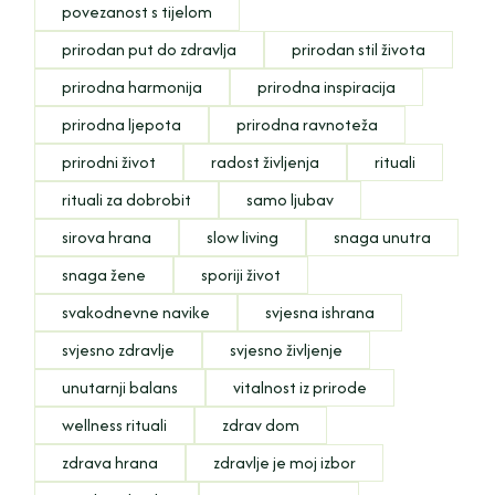
povezanost s tijelom
prirodan put do zdravlja
prirodan stil života
prirodna harmonija
prirodna inspiracija
prirodna ljepota
prirodna ravnoteža
prirodni život
radost življenja
rituali
rituali za dobrobit
samo ljubav
sirova hrana
slow living
snaga unutra
snaga žene
sporiji život
svakodnevne navike
svjesna ishrana
svjesno zdravlje
svjesno življenje
unutarnji balans
vitalnost iz prirode
wellness rituali
zdrav dom
zdrava hrana
zdravlje je moj izbor