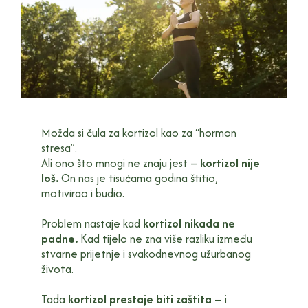
Možda si čula za kortizol kao za “hormon
stresa”.
Ali ono što mnogi ne znaju jest –
kortizol nije
loš.
On nas je tisućama godina štitio,
motivirao i budio.
Problem nastaje kad
kortizol nikada ne
padne.
Kad tijelo ne zna više razliku između
stvarne prijetnje i svakodnevnog užurbanog
života.
Tada
kortizol prestaje biti zaštita – i