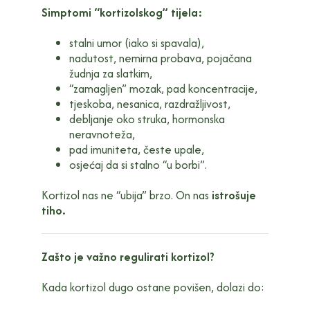
Simptomi “kortizolskog” tijela:
stalni umor (iako si spavala),
nadutost, nemirna probava, pojačana
žudnja za slatkim,
“zamagljen” mozak, pad koncentracije,
tjeskoba, nesanica, razdražljivost,
debljanje oko struka, hormonska
neravnoteža,
pad imuniteta, česte upale,
osjećaj da si stalno “u borbi”.
Kortizol nas ne “ubija” brzo. On nas
istrošuje
tiho.
Zašto je važno regulirati kortizol?
Kada kortizol dugo ostane povišen, dolazi do: