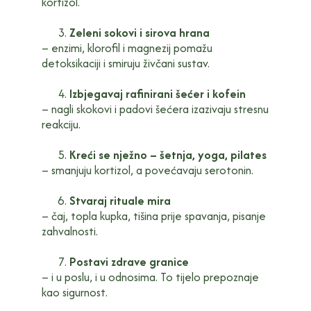
kortizol.
Zeleni sokovi i sirova hrana
– enzimi, klorofil i magnezij pomažu
detoksikaciji i smiruju živčani sustav.
Izbjegavaj rafinirani šećer i kofein
– nagli skokovi i padovi šećera izazivaju stresnu
reakciju.
Kreći se nježno – šetnja, yoga, pilates
– smanjuju kortizol, a povećavaju serotonin.
Stvaraj rituale mira
– čaj, topla kupka, tišina prije spavanja, pisanje
zahvalnosti.
Postavi zdrave granice
– i u poslu, i u odnosima. To tijelo prepoznaje
kao sigurnost.