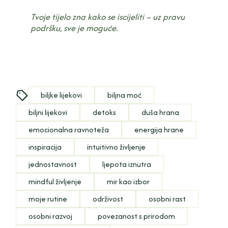
Tvoje tijelo zna kako se iscijeliti – uz pravu
podršku, sve je moguće.
biljke lijekovi
biljna moć
biljni lijekovi
detoks
duša hrana
emocionalna ravnoteža
energija hrane
inspiracija
intuitivno življenje
jednostavnost
ljepota iznutra
mindful življenje
mir kao izbor
moje rutine
održivost
osobni rast
osobni razvoj
povezanost s prirodom