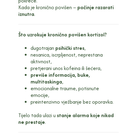
pokreće.
Kada je kronično povišen –
počinje razarati
iznutra
.
Što uzrokuje kronično povišen kortizol?
dugotrajan
psihički stres
,
nesanica, iscrpljenost, neprestana
aktivnost,
pretjerani unos kofeina ili šećera,
previše informacija, buke,
multitaskinga
,
emocionalne traume, potisnute
emocije,
preintenzivno vježbanje bez oporavka.
Tijelo tada ulazi u
stanje alarma koje nikad
ne prestaje
.