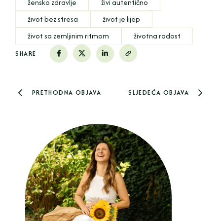
žensko zdravlje
živi autentično
život bez stresa
život je lijep
život sa zemljinim ritmom
životna radost
SHARE
PRETHODNA OBJAVA
SLJEDEĆA OBJAVA