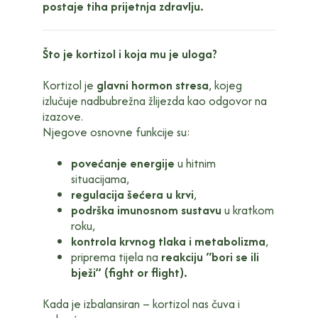
postaje tiha prijetnja zdravlju.
Što je kortizol i koja mu je uloga?
Kortizol je
glavni hormon stresa
, kojeg
izlučuje nadbubrežna žlijezda kao odgovor na
izazove.
Njegove osnovne funkcije su:
povećanje energije
u hitnim
situacijama,
regulacija šećera u krvi
,
podrška imunosnom sustavu
u kratkom
roku,
kontrola krvnog tlaka i metabolizma
,
priprema tijela na
reakciju “bori se ili
bježi” (fight or flight).
Kada je izbalansiran – kortizol nas čuva i