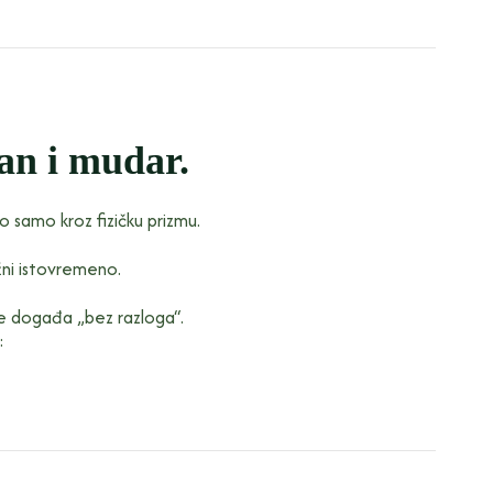
žan i mudar.
samo kroz fizičku prizmu.
nažni istovremeno.
ne događa „bez razloga“.
: