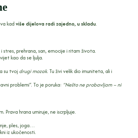
ne
žava kad
više dijelova radi zajedno, u skladu
.
i stres, prehrana, san, emocije i ritam života.
ijet kao da se ljulja.
a su tvoj
drugi mozak
. Tu živi velik dio imuniteta, ali i
avni problemi“. To je poruka:
“Nešto ne probavljam – ni
. Prava hrana umiruje, ne iscrpljuje.
anje, ples, joga…
ni iz ukočenosti.