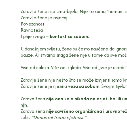
Zdravlje žene nije crno-bijelo. Nije to samo “nemam si
Zdravlje žene je osjećaj.
Povezanost.
Ravnoteža.
I prije svega –
kontakt sa sobom.
U današnjem svijetu, žene su često naučene da ignorira
pauze. Ali stvarna snaga žene nije u tome da sve m
Više od nalaza. Više od izgleda. Više od „sve je u redu“
Zdravlje žene nije nešto što se može izmjeriti samo krv
Zdravlje žene je njezina
veza sa sobom
. Svojim tijel
Zdrava žena
nije ona koja nikada ne osjeti bol ili 
njih.
Zdrava žena
nije savršeno organizirana i uravnote
sebi:
“Danas mi treba nježnost.”