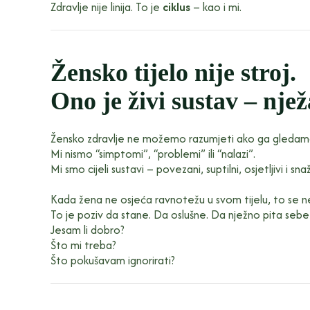
Zdravlje nije linija. To je
ciklus
– kao i mi.
Žensko tijelo nije stroj.
Ono je živi sustav – nje
Žensko zdravlje ne možemo razumjeti ako ga gledamo 
Mi nismo “simptomi”, “problemi” ili “nalazi”.
Mi smo cijeli sustavi – povezani, suptilni, osjetljivi i s
Kada žena ne osjeća ravnotežu u svom tijelu, to se 
To je poziv da stane. Da oslušne. Da nježno pita sebe
Jesam li dobro?
Što mi treba?
Što pokušavam ignorirati?