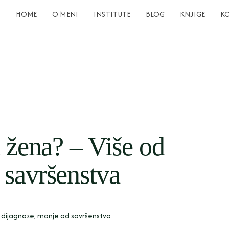
HOME
O MENI
INSTITUTE
BLOG
KNJIGE
K
a žena? – Više od
 savršenstva
od dijagnoze, manje od savršenstva