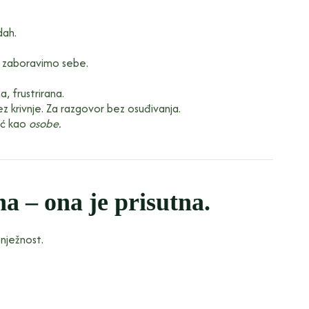
dah.
a zaboravimo sebe.
, frustrirana.
 krivnje. Za razgovor bez osuđivanja.
eć kao
osobe.
a – ona je prisutna.
nježnost.