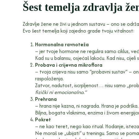
Šest temelja zdravlja že
Zdravlje žene ne živi u jednom sustavu – ono se odr
Evo šest temelja koji zajedno grade tvoju vitalnost:
Hormonalna ravnoteža
– jer tvoje hormone ne regulira samo ciklus, već 
Kad su u balansu, osjećaš lakoću. Kad nisu, cijeli sv
Probava i crijevna mikroflora
– tvoja crijeva nisu samo “probavni sustav” – on
raspoloženja.
Zatvor, nadutost, iscrpljenost… nisu samo „prob
fizički ni emocionalno.”
Prehrana
– hrana nije kazna, ni nagrada. Hrana je podrška.
Biljna, bogata vlaknima, enzima i živom energijom
Pokret
– ne kao teret, nego kao ritual. Hodanje, istez
Ne moraš se „ubijati“ u treningu. Samo se pomak