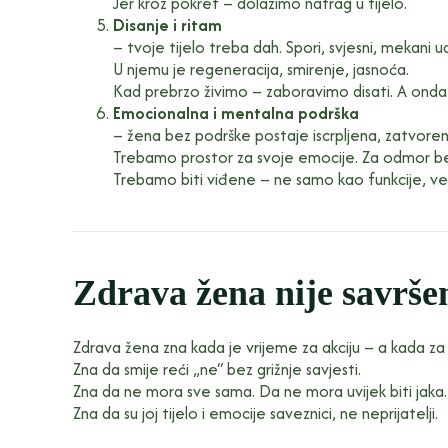
Jer kroz pokret – dolazimo natrag u tijelo.
Disanje i ritam
– tvoje tijelo treba dah. Spori, svjesni, mekani u
U njemu je regeneracija, smirenje, jasnoća.
Kad prebrzo živimo – zaboravimo disati. A ond
Emocionalna i mentalna podrška
– žena bez podrške postaje iscrpljena, zatvorena
Trebamo prostor za svoje emocije. Za odmor bez
Trebamo biti viđene – ne samo kao funkcije, v
Zdrava žena nije savršen
Zdrava žena zna kada je vrijeme za akciju – a kada za 
Zna da smije reći „ne“ bez grižnje savjesti.
Zna da ne mora sve sama. Da ne mora uvijek biti jaka.
Zna da su joj tijelo i emocije saveznici, ne neprijatelji.