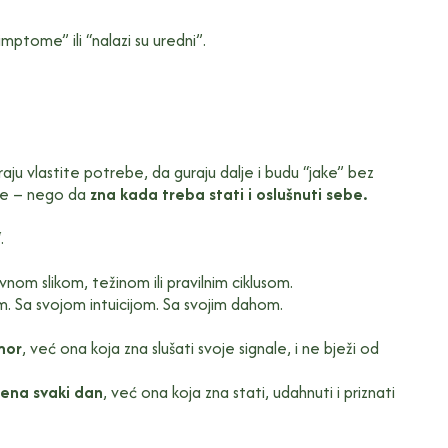
mptome” ili “nalazi su uredni”.
ju vlastite potrebe, da guraju dalje i budu “jake” bez
ože – nego da
zna kada treba stati i oslušnuti sebe.
.
nom slikom, težinom ili pravilnim ciklusom.
om. Sa svojom intuicijom. Sa svojim dahom.
umor
, već ona koja zna slušati svoje signale, i ne bježi od
žena svaki dan
, već ona koja zna stati, udahnuti i priznati