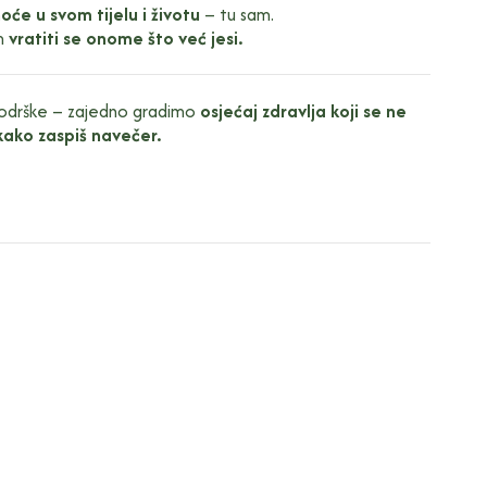
oće u svom tijelu i životu
– tu sam.
em
vratiti se onome što već jesi.
podrške – zajedno gradimo
osjećaj zdravlja koji se ne
kako zaspiš navečer.