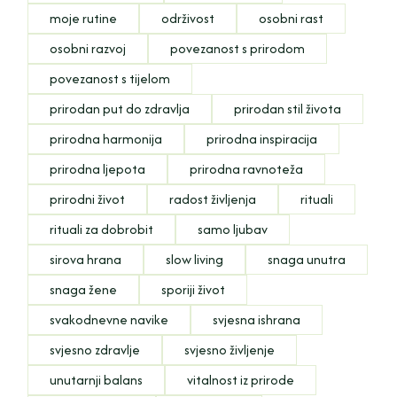
moje rutine
održivost
osobni rast
osobni razvoj
povezanost s prirodom
povezanost s tijelom
prirodan put do zdravlja
prirodan stil života
prirodna harmonija
prirodna inspiracija
prirodna ljepota
prirodna ravnoteža
prirodni život
radost življenja
rituali
rituali za dobrobit
samo ljubav
sirova hrana
slow living
snaga unutra
snaga žene
sporiji život
svakodnevne navike
svjesna ishrana
svjesno zdravlje
svjesno življenje
unutarnji balans
vitalnost iz prirode