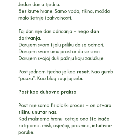
Jedan dan u tjednu.
Bez krute hrane. Samo voda, tišina, možda
malo šetnje i zahvalnosti.
Taj dan nije dan odricanja – nego
dan
darivanja
.
Darujem svom tijelu priliku da se odmori.
Darujem svom umu prostor da se smiri.
Darujem svojoj duši pažnju koju zaslužuje.
Post jednom tjedno je kao
reset
. Kao gumb
“pauza”. Kao blag zagrljaj sebi.
Post kao duhovna praksa
Post nije samo fiziološki proces – on otvara
tišinu unutar nas
.
Kad maknemo hranu, ostaje ono što inače
zatrpamo: misli, osjećaji, praznine, intuitivne
poruke.