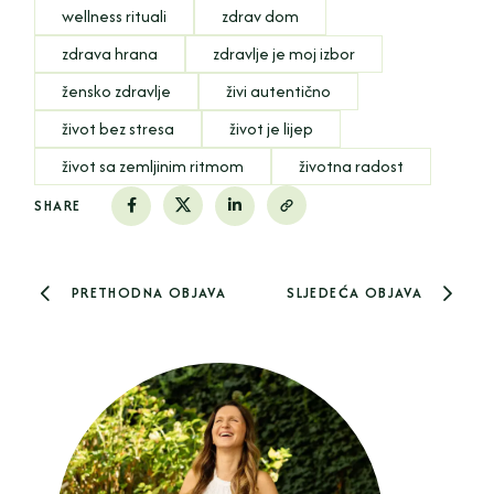
wellness rituali
zdrav dom
zdrava hrana
zdravlje je moj izbor
žensko zdravlje
živi autentično
život bez stresa
život je lijep
život sa zemljinim ritmom
životna radost
SHARE
PRETHODNA OBJAVA
SLJEDEĆA OBJAVA