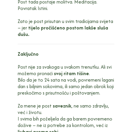
Post tada postaje molitva. Meditacija.
Povratak Istini.
Zato je post prisutan u svim tradicijama svijeta
– jer
tijelo pročišćeno postom lakše sluša
dušu.
Zaključno
Post nije za svakoga u svakom trenutku. Ali svi
možemo pronaći
svoj ritam tišine
.
Bilo da je to 24 sata na vodi, povremeni lagani
dan s biljnim sokovima, ili samo jedan obrok koji
preskočimo s prisutnošću i poštovanjem.
Za mene je post
saveznik
, ne samo zdravlju,
već i životu.
I svima bih poželjela da ga barem povremeno
dožive – ne iz potrebe za kontrolom, već iz
ljubavi prema sebi
.