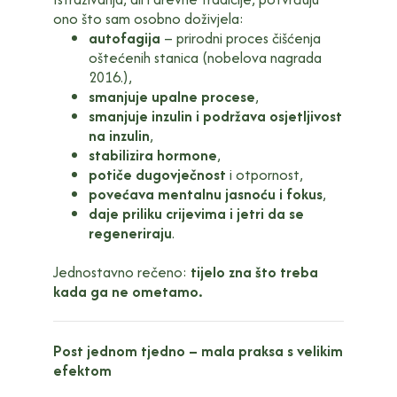
ono što sam osobno doživjela:
autofagija
– prirodni proces čišćenja
oštećenih stanica (nobelova nagrada
2016.),
smanjuje upalne procese
,
smanjuje inzulin i podržava osjetljivost
na inzulin
,
stabilizira hormone
,
potiče dugovječnost
i otpornost,
povećava mentalnu jasnoću i fokus
,
daje priliku crijevima i jetri da se
regeneriraju
.
Jednostavno rečeno:
tijelo zna što treba
kada ga ne ometamo.
Post jednom tjedno – mala praksa s velikim
efektom