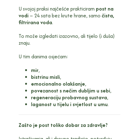
U svojoj praksi najčešće prakticiram
post na
vodi
– 24 sata bez krute hrane, samo
čista,
filtrirana voda
.
To može izgledati izazovno, ali tijelo (i duša)
znaju.
U tim danima osjećam:
mir
,
bistrinu misli
,
emocionalno olakšanje
,
povezanost s nečim dubljim u sebi
,
regeneraciju probavnog sustava
,
laganost u tijelu i svjetlost u umu
.
Zašto je post toliko dobar za zdravlje?
Istraživanja, ali i drevne tradicije, potvrđuju