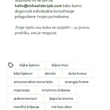
Slobodno mi se javi na
hello@mihaelabrijak.com
kako bismo
dogovorili individualne konzultacije
prilagođene tvojim potrebama.
Tvoje tijelo zna kako se iscijeliti – uz pravu
podršku, sve je moguće.
biljke lijekovi
biljna moć
biljni lijekovi
detoks
duša hrana
emocionalna ravnoteža
energija hrane
inspiracija
intuitivno življenje
jednostavnost
ljepota iznutra
mindful življenje
mir kao izbor