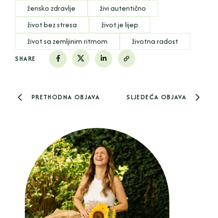
žensko zdravlje
živi autentično
život bez stresa
život je lijep
život sa zemljinim ritmom
životna radost
SHARE
PRETHODNA OBJAVA
SLJEDEĆA OBJAVA