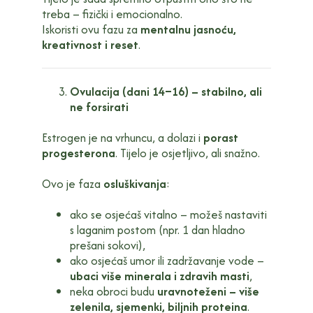
treba – fizički i emocionalno.
Iskoristi ovu fazu za
mentalnu jasnoću,
kreativnost i reset
.
Ovulacija (dani 14–16) – stabilno, ali
ne forsirati
Estrogen je na vrhuncu, a dolazi i
porast
progesterona
. Tijelo je osjetljivo, ali snažno.
Ovo je faza
osluškivanja
:
ako se osjećaš vitalno – možeš nastaviti
s laganim postom (npr. 1 dan hladno
prešani sokovi),
ako osjećaš umor ili zadržavanje vode –
ubaci više minerala i zdravih masti
,
neka obroci budu
uravnoteženi – više
zelenila, sjemenki, biljnih proteina
.