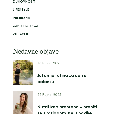
DUHOVNOST
LIFESTYLE
PREHRANA
ZAPISI IZ SRCA
ZDRAVLJE
Nedavne objave
18 Rujna, 2025
Jutarnja rutina za dan u
balansu
16 Rujna, 2025
Nutritivna prehrana – hraniti
se s razlogom, ne iz navike