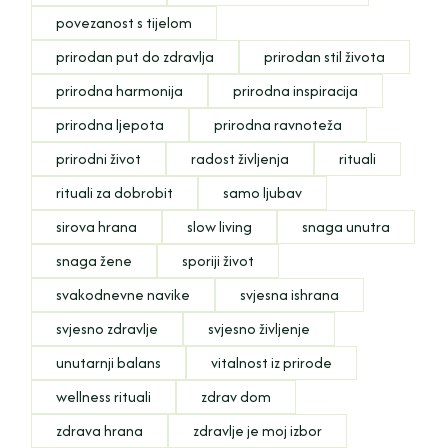
povezanost s tijelom
prirodan put do zdravlja
prirodan stil života
prirodna harmonija
prirodna inspiracija
prirodna ljepota
prirodna ravnoteža
prirodni život
radost življenja
rituali
rituali za dobrobit
samo ljubav
sirova hrana
slow living
snaga unutra
snaga žene
sporiji život
svakodnevne navike
svjesna ishrana
svjesno zdravlje
svjesno življenje
unutarnji balans
vitalnost iz prirode
wellness rituali
zdrav dom
zdrava hrana
zdravlje je moj izbor