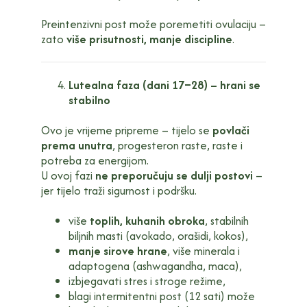
Preintenzivni post može poremetiti ovulaciju –
zato
više prisutnosti, manje discipline
.
Lutealna faza (dani 17–28) – hrani se
stabilno
Ovo je vrijeme pripreme – tijelo se
povlači
prema unutra
, progesteron raste, raste i
potreba za energijom.
U ovoj fazi
ne preporučuju se dulji postovi
–
jer tijelo traži sigurnost i podršku.
više
toplih, kuhanih obroka
, stabilnih
biljnih masti (avokado, orašidi, kokos),
manje sirove hrane
, više minerala i
adaptogena (ashwagandha, maca),
izbjegavati stres i stroge režime,
blagi intermitentni post (12 sati) može