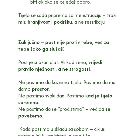
biti ok ako se osjećaš dobro.
Tijelo se sada priprema za menstruaciju – traži
mir, hranjivost i podršku
, a ne restrikciju.
Zaključno – post nije protiv tebe, već za
tebe (ako ga slušaš)
Post je snažan alat. Ali kod žena,
vrijedi
pravilo nježnosti, a ne strogosti
.
Ne postimo da kaznimo tijelo. Postimo da mu
damo
prostor
.
Ne postimo svaki dan. Postimo
kad je tijelo
spremno
.
Ne postimo da se “pročistimo” – već da
se
povežemo
.
Kada postimo u skladu sa sobom – ciklus
postaje lakši, um bistriji, a srce tiše.