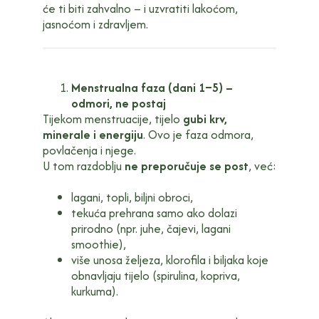
će ti biti zahvalno – i uzvratiti lakoćom,
jasnoćom i zdravljem.
Menstrualna faza (dani 1–5) –
odmori, ne postaj
Tijekom menstruacije, tijelo
gubi krv,
minerale i energiju
. Ovo je faza odmora,
povlačenja i njege.
U tom razdoblju
ne preporučuje se post
, već:
lagani, topli, biljni obroci,
tekuća prehrana samo ako dolazi
prirodno (npr. juhe, čajevi, lagani
smoothie),
više unosa željeza, klorofila i biljaka koje
obnavljaju tijelo (spirulina, kopriva,
kurkuma).