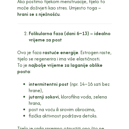
Ako postimo tijekom menstruacije, tijelo to
može doživjeti kao stres. Umjesto toga –
hrani se s nježnošću
.
Folikularna faza (dani 6–13) – idealno
vrijeme za post
Ovo je faza
rastuće energije
. Estrogen raste,
tijelo se regenerira i ima više elastičnosti.
To je
najbolje vrijeme za laganije oblike
posta
:
intermitentni post
(npr. 14–16 sati bez
hrane),
jutarnji sokovi
, klorofilna voda, zelena
hrana,
post na voću ili sirovim obrocima,
fizička aktivnost podržava detoks.
Tijelo je sada spremno otpustiti ono što ne