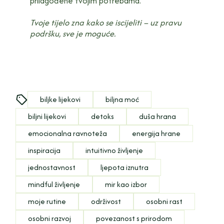
prilagođene tvojim potrebama.
Tvoje tijelo zna kako se iscijeliti – uz pravu
podršku, sve je moguće.
biljke lijekovi
biljna moć
biljni lijekovi
detoks
duša hrana
emocionalna ravnoteža
energija hrane
inspiracija
intuitivno življenje
jednostavnost
ljepota iznutra
mindful življenje
mir kao izbor
moje rutine
održivost
osobni rast
osobni razvoj
povezanost s prirodom