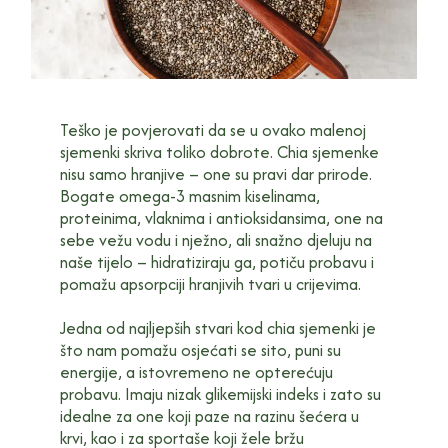
Teško je povjerovati da se u ovako malenoj
sjemenki skriva toliko dobrote. Chia sjemenke
nisu samo hranjive – one su pravi dar prirode.
Bogate omega-3 masnim kiselinama,
proteinima, vlaknima i antioksidansima, one na
sebe vežu vodu i nježno, ali snažno djeluju na
naše tijelo – hidratiziraju ga, potiču probavu i
pomažu apsorpciji hranjivih tvari u crijevima.
Jedna od najljepših stvari kod chia sjemenki je
što nam pomažu osjećati se sito, puni su
energije, a istovremeno ne opterećuju
probavu. Imaju nizak glikemijski indeks i zato su
idealne za one koji paze na razinu šećera u
krvi, kao i za sportaše koji žele bržu