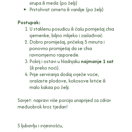
sirupa ili meda (po želji)
Prstohvat cimeta ili vanilije (po želji)
Postupak:
U staklenu posudicu ili čašu pomiješaj chia
sjemenke, biljno mlijeko i zaslađivač.
Dobro promiješaj, pričekaj 5 minuta i
ponovno promiješaj da se chia
ravnomjerno rasporede.
Pokrij i ostavi u hladnjaku
najmanje 1 sat
(ili preko noći).
Prije serviranja dodaj svježe voće,
orašaste plodove, kokosove listiće ili
malo kakaa po želji.
Savjet: napravi više porcija unaprijed za zdrav
međuobrok kroz tjedan!
S ljubavlju i svjesnošću,