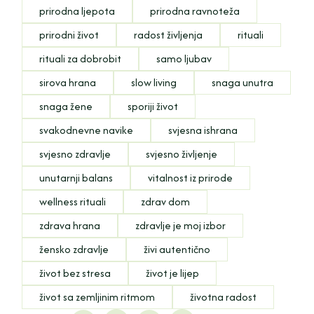
prirodna ljepota
prirodna ravnoteža
prirodni život
radost življenja
rituali
rituali za dobrobit
samo ljubav
sirova hrana
slow living
snaga unutra
snaga žene
sporiji život
svakodnevne navike
svjesna ishrana
svjesno zdravlje
svjesno življenje
unutarnji balans
vitalnost iz prirode
wellness rituali
zdrav dom
zdrava hrana
zdravlje je moj izbor
žensko zdravlje
živi autentično
život bez stresa
život je lijep
život sa zemljinim ritmom
životna radost