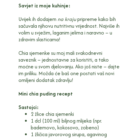
Savjet iz moje kuhinje:
Uvijek ih dodajem
na kraju
pripreme kako bih
sačuvala njihovu nutritivnu vrijednost. Najviše ih
volim u svježim, laganim jelima i naravno – u
zdravim slasticama!
Chia sjemenke su moj mali svakodnevni
saveznik – jednostavne za koristiti, a tako
moćne u svom djelovanju. Ako još niste – dajte
im priliku. Možda će baš one postati vaš novi
omiljeni dodatak zdravlju!
Mini chia puding recept
Sastojci:
2 žlice chia sjemenki
1 dcl (100 ml) biljnog mlijeka (npr.
bademovo, kokosovo, zobeno)
1 žličica javorovog sirupa, agavinog