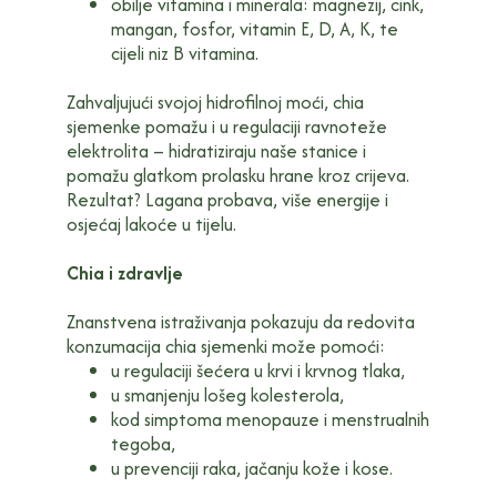
obilje vitamina i minerala: magnezij, cink,
mangan, fosfor, vitamin E, D, A, K, te
cijeli niz B vitamina.
Zahvaljujući svojoj hidrofilnoj moći, chia
sjemenke pomažu i u regulaciji ravnoteže
elektrolita – hidratiziraju naše stanice i
pomažu glatkom prolasku hrane kroz crijeva.
Rezultat? Lagana probava, više energije i
osjećaj lakoće u tijelu.
Chia i zdravlje
Znanstvena istraživanja pokazuju da redovita
konzumacija chia sjemenki može pomoći:
u regulaciji šećera u krvi i krvnog tlaka,
u smanjenju lošeg kolesterola,
kod simptoma menopauze i menstrualnih
tegoba,
u prevenciji raka, jačanju kože i kose.