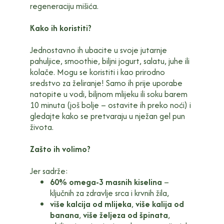
regeneraciju mišića.
Kako ih koristiti?
Jednostavno ih ubacite u svoje jutarnje
pahuljice, smoothie, biljni jogurt, salatu, juhe ili
kolače. Mogu se koristiti i kao prirodno
sredstvo za želiranje! Samo ih prije uporabe
natopite u vodi, biljnom mlijeku ili soku barem
10 minuta (još bolje – ostavite ih preko noći) i
gledajte kako se pretvaraju u nježan gel pun
života.
Zašto ih volimo?
Jer sadrže:
60% omega-3 masnih kiselina
–
ključnih za zdravlje srca i krvnih žila,
više kalcija od mlijeka
,
više kalija od
banana
,
više željeza od špinata
,