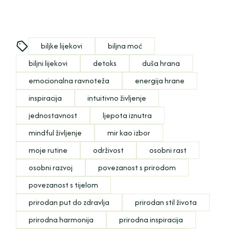
biljke lijekovi
biljna moć
biljni lijekovi
detoks
duša hrana
emocionalna ravnoteža
energija hrane
inspiracija
intuitivno življenje
jednostavnost
ljepota iznutra
mindful življenje
mir kao izbor
moje rutine
održivost
osobni rast
osobni razvoj
povezanost s prirodom
povezanost s tijelom
prirodan put do zdravlja
prirodan stil života
prirodna harmonija
prirodna inspiracija