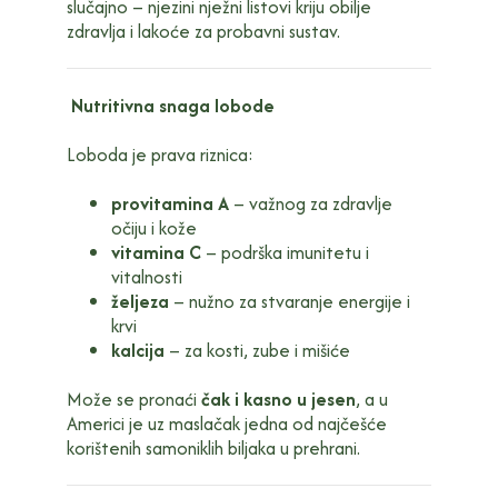
slučajno – njezini nježni listovi kriju obilje
zdravlja i lakoće za probavni sustav.
Nutritivna snaga lobode
Loboda je prava riznica:
provitamina A
– važnog za zdravlje
očiju i kože
vitamina C
– podrška imunitetu i
vitalnosti
željeza
– nužno za stvaranje energije i
krvi
kalcija
– za kosti, zube i mišiće
Može se pronaći
čak i kasno u jesen
, a u
Americi je uz maslačak jedna od najčešće
korištenih samoniklih biljaka u prehrani.