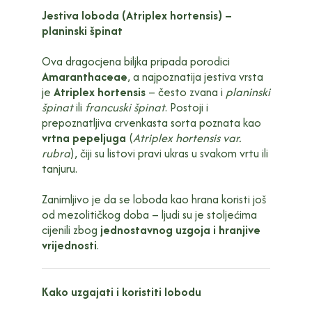
Jestiva loboda (Atriplex hortensis) –
planinski špinat
Ova dragocjena biljka pripada porodici
Amaranthaceae
, a najpoznatija jestiva vrsta
je
Atriplex hortensis
– često zvana i
planinski
špinat
ili
francuski špinat
. Postoji i
prepoznatljiva crvenkasta sorta poznata kao
vrtna pepeljuga
(
Atriplex hortensis var.
rubra
), čiji su listovi pravi ukras u svakom vrtu ili
tanjuru.
Zanimljivo je da se loboda kao hrana koristi još
od mezolitičkog doba – ljudi su je stoljećima
cijenili zbog
jednostavnog uzgoja i hranjive
vrijednosti
.
Kako uzgajati i koristiti lobodu