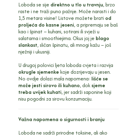
Loboda se sije
direktno u tlo u travnju
, brzo
raste i ne traži puno pažnje. Može narasti i do
1,5 metara visine! Listove možete brati
od
proljeća do kasne jeseni
, a pripremaju se baš
kao i špinat – kuhani, sotirani ili svježi u
salatama i smoothiejima. Okus joj je
blago
slankast
, sličan špinatu, ali mnogi kažu – još
nježniji i ukusniji.
U drugoj polovici ljeta loboda cvjeta i razvija
okrugle sjemenke
koje dozrijevaju u jesen.
No ovdje dolazi mala napomena:
lišće se
može jesti sirovo ili kuhano
, dok
sjeme
treba uvijek kuhati
, jer sadrži saponine koji
nisu pogodni za sirovu konzumaciju.
Važna napomena o sigurnosti i branju
Loboda ne sadrži prirodne toksine, ali ako