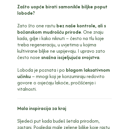
Zašto uopće birati samonikle biljke poput
lobode?
Zato što one rastu
bez naše kontrole, ali s
božanskom mudrošću prirode
. One znaju
kada, gdje i kako niknuti – često na tlu koje
treba regeneraciju, u uvjetima u kojima
kultivirane biljke ne uspijevaju. I upravo zato
često nose
snažna iscjeljujuća svojstva
.
Loboda je poznata i po
blagom laksativnom
učinku
– mnogi koji je konzumiraju redovito
govore o osjećaju lakoće, pročišćenja i
vitalnosti.
Mala inspiracija za kraj
Sljedeći put kada budeš šetala prirodom,
zastani. Pogledaj male zelene biljke koje rastu