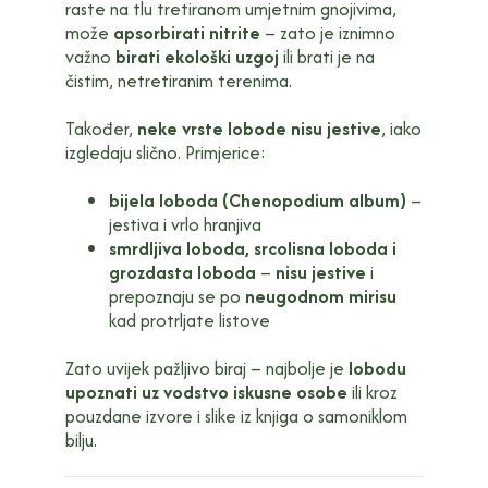
raste na tlu tretiranom umjetnim gnojivima,
može
apsorbirati nitrite
– zato je iznimno
važno
birati ekološki uzgoj
ili brati je na
čistim, netretiranim terenima.
Također,
neke vrste lobode nisu jestive
, iako
izgledaju slično. Primjerice:
bijela loboda (Chenopodium album)
–
jestiva i vrlo hranjiva
smrdljiva loboda, srcolisna loboda i
grozdasta loboda
–
nisu jestive
i
prepoznaju se po
neugodnom mirisu
kad protrljate listove
Zato uvijek pažljivo biraj – najbolje je
lobodu
upoznati uz vodstvo iskusne osobe
ili kroz
pouzdane izvore i slike iz knjiga o samoniklom
bilju.