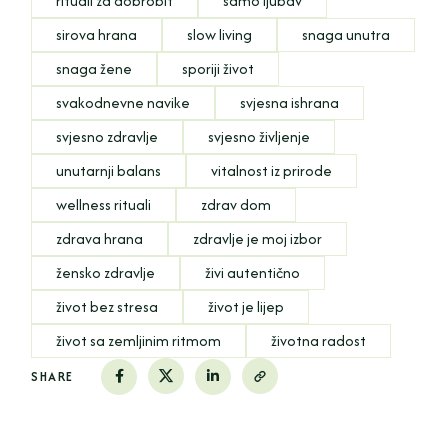
rituali za dobrobit
samo ljubav
sirova hrana
slow living
snaga unutra
snaga žene
sporiji život
svakodnevne navike
svjesna ishrana
svjesno zdravlje
svjesno življenje
unutarnji balans
vitalnost iz prirode
wellness rituali
zdrav dom
zdrava hrana
zdravlje je moj izbor
žensko zdravlje
živi autentično
život bez stresa
život je lijep
život sa zemljinim ritmom
životna radost
SHARE