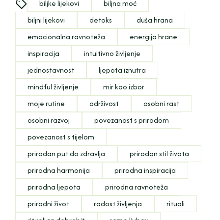
biljke lijekovi
biljna moć
biljni lijekovi
detoks
duša hrana
emocionalna ravnoteža
energija hrane
inspiracija
intuitivno življenje
jednostavnost
ljepota iznutra
mindful življenje
mir kao izbor
moje rutine
održivost
osobni rast
osobni razvoj
povezanost s prirodom
povezanost s tijelom
prirodan put do zdravlja
prirodan stil života
prirodna harmonija
prirodna inspiracija
prirodna ljepota
prirodna ravnoteža
prirodni život
radost življenja
rituali