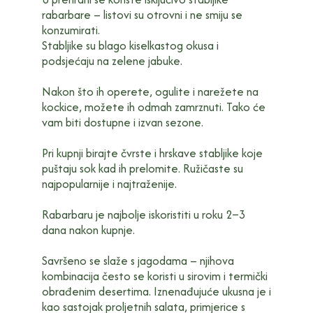
rabarbare – listovi su otrovni i ne smiju se
konzumirati.
Stabljike su blago kiselkastog okusa i
podsjećaju na zelene jabuke.
Nakon što ih operete, ogulite i narežete na
kockice, možete ih odmah zamrznuti. Tako će
vam biti dostupne i izvan sezone.
Pri kupnji birajte čvrste i hrskave stabljike koje
puštaju sok kad ih prelomite. Ružičaste su
najpopularnije i najtraženije.
Rabarbaru je najbolje iskoristiti u roku 2–3
dana nakon kupnje.
Savršeno se slaže s jagodama – njihova
kombinacija često se koristi u sirovim i termički
obrađenim desertima. Iznenađujuće ukusna je i
kao sastojak proljetnih salata, primjerice s