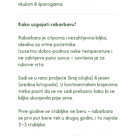
rikulom ili šparogama.
Kako uzgajati rabarbaru?
Rabarbara je otporna i nezahtjevna biljka,
idealna za vrtne početnike.
Izuzetno dobro podnosi niske temperature i
ne zahtijeva puno sunca – savršena je za
rubove vrta.
Sadi se u rano proljeće (kraj ožujka) ili jesen
(sredina listopada). U kontinentalnim krajevima
treba paziti da se ne sadi prekasno kako bi se
biljka ukorijenila prije zime.
Prve godine se stabljike ne beru – rabarbara
se prvi put bere tek u drugoj godini, i to najviše
2–3 stabljike.