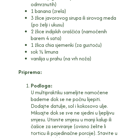
odmrznutih)
1 banana (zrela)
3 žlice javorovog sirupa ili sirovog meda
(po želji i ukusu)
2 žlice indijskih oraščića (namočenih
barem 4 sata)
1 žlica chia sjemenki (za gustoću)
sok ½ limuna
vanilija u prahu (na vrh noža)
Priprema:
Podloga:
U multipraktiku sameljite namočene
bademe dok se ne počnu lijepiti.
Dodajte datulje, sol i kokosovo ulje.
Miksajte dok se sve ne sjedini u ljepljivu
smjesu. Utisnite smjesu u manji kalup ili
čašice za serviranje (ovisno želite li
torticu ili pojedinačne porcije). Stavite u