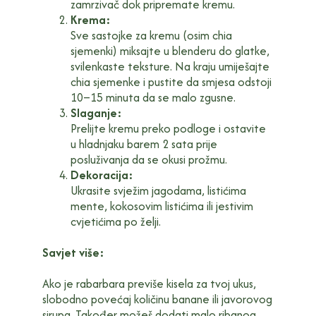
zamrzivač dok pripremate kremu.
Krema:
Sve sastojke za kremu (osim chia
sjemenki) miksajte u blenderu do glatke,
svilenkaste teksture. Na kraju umiješajte
chia sjemenke i pustite da smjesa odstoji
10–15 minuta da se malo zgusne.
Slaganje:
Prelijte kremu preko podloge i ostavite
u hladnjaku barem 2 sata prije
posluživanja da se okusi prožmu.
Dekoracija:
Ukrasite svježim jagodama, listićima
mente, kokosovim listićima ili jestivim
cvjetićima po želji.
Savjet više:
Ako je rabarbara previše kisela za tvoj ukus,
slobodno povećaj količinu banane ili javorovog
sirupa. Također možeš dodati malo ribanog