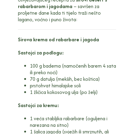
rabarbarom i jagodama
– savršen za
proljetne dane kada ti tijelo traži nešto
lagano, voćno i puno života:
Sirova krema od rabarbare i jagoda
Sastojci za podlogu:
100 g badema (namočenih barem 4 sata
ili preko noći)
70 g datulja (mekših, bez koštica)
prstohvat himalajske soli
1 žličica kokosovog ulja (po želji)
Sastojci za kremu:
1 veća stabljika rabarbare (oguljena i
narezana na sitno)
1 šalica jagoda (svježih ili smrznutih, ali