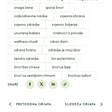
snaga žene
sporiji život
svakodnevne navike
svjesna ishrana
svjesno zdravlje
svjesno življenje
unutarnji balans
vitalnost iz prirode
wellness rituali
zdrav dom
zdrava hrana
zdravlje je moj izbor
žensko zdravlje
živi autentično
život bez stresa
život je lijep
život sa zemljinim ritmom
životna radost
SHARE
PRETHODNA OBJAVA
SLJEDEĆA OBJAVA