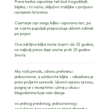
Prava berba započinje tek kod trogodišnjih
biljaka, i to ručno, isključivo stabljike s potpuno
razvijenim listovima.
Cvjetanje crpi snagu biljke i usporava rast, pa
se cvjetni pupoljak preporučuje ukloniti odmah
po pojavi.
Ova izdržljiva biljka može živjeti i do 30 godina,
no najbolji prinos daje unutar prvih 10 godina
života.
Ako voliš prirodu, zdravu prehranu i
jednostavne, a učinkovite biljke – rabarbara je
pravi proljetni saveznik. Iskoristi njezinu sezonu,
poigraj se s receptima i uživaj u okusu i
blagodatima koje nam daruje.
vo jednog predivnog, jednostavnog i
osvježavajućeg recepta za
sirovi desert s