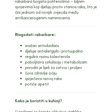
rabarbara bogata polifenolima – biljnim
spojevima koji djeluju protiv stanica raka, što je
čini jednom od novijih zvijezda među
antikancerogenim namirnicama.
Blagodati rabarbare:
snažan antioksidans
djeluje antialergijski i protuupalno
regulira razinu kolesterola
poboljšava cirkulaciju i metabolizam
prirodni je lijek za zatvor i proljev
čuva zdravlje očiju
sprječava razvoj raka
potiče apetit
Kako je koristiti u kuhinji?
U prehrani se koriste isključivo stabljike