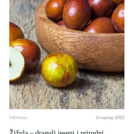
14 srpnja, 2025
PREHRANA
Žižula – dragulj jeseni i prirodni