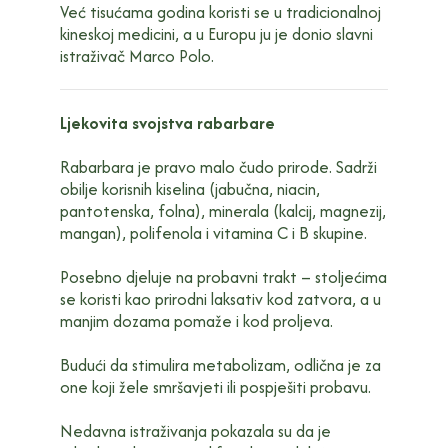
Već tisućama godina koristi se u tradicionalnoj
kineskoj medicini, a u Europu ju je donio slavni
istraživač Marco Polo.
Ljekovita svojstva rabarbare
Rabarbara je pravo malo čudo prirode. Sadrži
obilje korisnih kiselina (jabučna, niacin,
pantotenska, folna), minerala (kalcij, magnezij,
mangan), polifenola i vitamina C i B skupine.
Posebno djeluje na probavni trakt – stoljećima
se koristi kao prirodni laksativ kod zatvora, a u
manjim dozama pomaže i kod proljeva.
Budući da stimulira metabolizam, odlična je za
one koji žele smršavjeti ili pospješiti probavu.
Nedavna istraživanja pokazala su da je