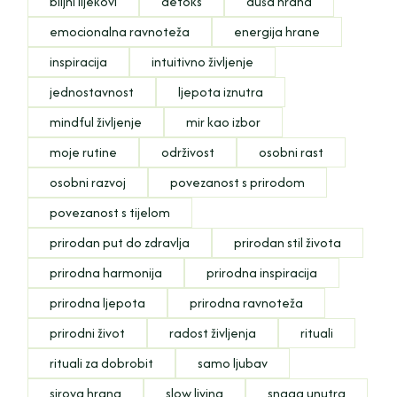
biljni lijekovi
detoks
duša hrana
emocionalna ravnoteža
energija hrane
inspiracija
intuitivno življenje
jednostavnost
ljepota iznutra
mindful življenje
mir kao izbor
moje rutine
održivost
osobni rast
osobni razvoj
povezanost s prirodom
povezanost s tijelom
prirodan put do zdravlja
prirodan stil života
prirodna harmonija
prirodna inspiracija
prirodna ljepota
prirodna ravnoteža
prirodni život
radost življenja
rituali
rituali za dobrobit
samo ljubav
sirova hrana
slow living
snaga unutra