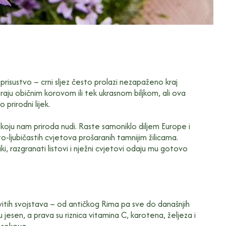
o prisustvo – crni sljez često prolazi nezapaženo kraj
raju običnim korovom ili tek ukrasnom biljkom, ali ova
 prirodni lijek.
jaka koju nam priroda nudi. Raste samoniklo diljem Europe i
-ljubičastih cvjetova prošaranih tamnijim žilicama.
iki, razgranati listovi i nježni cvjetovi odaju mu gotovo
ekovitih svojstava – od antičkog Rima pa sve do današnjih
nu jesen, a prava su riznica vitamina C, karotena, željeza i