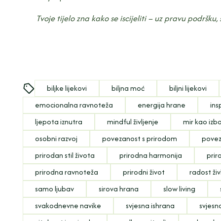
Tvoje tijelo zna kako se iscijeliti – uz pravu podršku
biljke lijekovi
biljna moć
biljni lijekovi
emocionalna ravnoteža
energija hrane
ins
ljepota iznutra
mindful življenje
mir kao izb
osobni razvoj
povezanost s prirodom
povez
prirodan stil života
prirodna harmonija
prir
prirodna ravnoteža
prirodni život
radost živ
samo ljubav
sirova hrana
slow living
svakodnevne navike
svjesna ishrana
svjesn