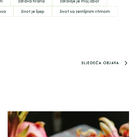
om
zdrava hrana
zdravlje je moj izbor
resa
život je lijep
život sa zemljinim ritmom
SLJEDEĆA OBJAVA