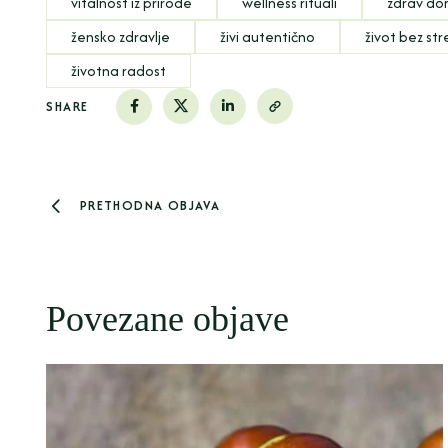
vitalnost iz prirode
wellness rituali
zdrav d
žensko zdravlje
živi autentično
život bez st
životna radost
SHARE
PRETHODNA OBJAVA
Povezane objave