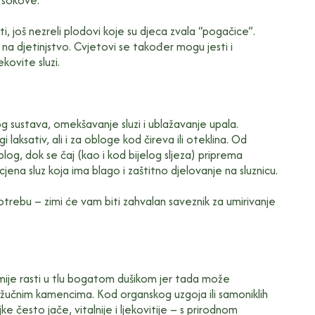
e sokove.
sti, još nezreli plodovi koje su djeca zvala “pogačice”.
na djetinjstvo. Cvjetovi se također mogu jesti i
ekovite sluzi.
og sustava, omekšavanje sluzi i ublažavanje upala.
 laksativ, ali i za obloge kod čireva ili oteklina. Od
blog, dok se čaj (kao i kod bijelog sljeza) priprema
ena sluz koja ima blago i zaštitno djelovanje na sluznicu.
 upotrebu – zimi će vam biti zahvalan saveznik za umirivanje
smije rasti u tlu bogatom dušikom jer tada može
žučnim kamencima. Kod organskog uzgoja ili samoniklih
ljke često jače, vitalnije i ljekovitije – s prirodnom