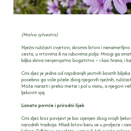
(Malva sylvestris)
Nježni ružičasti cvjetovi, skromni listovi i nenametljiv
cesta, u vrtovima ili na rubovima polja. Mnogi ga smat
biljka skriva nevjerojatno bogatstvo – i kao hrana, i kao
Crni sljez je jedna od najzdravijih jestivih lisnatih bil
posebno ga vole pčele zbog njegovih nježnih, ružičasto
Može narasti i preko metar i pol u visinu, a njegovi vel
ljekoviti sjaj.
Lisnato povrće i prirodni lijek
Crni sljez kroz povijest je bio cijenjen zbog svojih lj
narodnih tradicija. Mladi listovi beru se u proljeće i ra