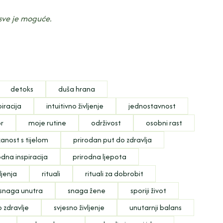
, sve je moguće.
detoks
duša hrana
piracija
intuitivno življenje
jednostavnost
or
moje rutine
održivost
osobni rast
anost s tijelom
prirodan put do zdravlja
odna inspiracija
prirodna ljepota
ljenja
rituali
rituali za dobrobit
snaga unutra
snaga žene
sporiji život
o zdravlje
svjesno življenje
unutarnji balans