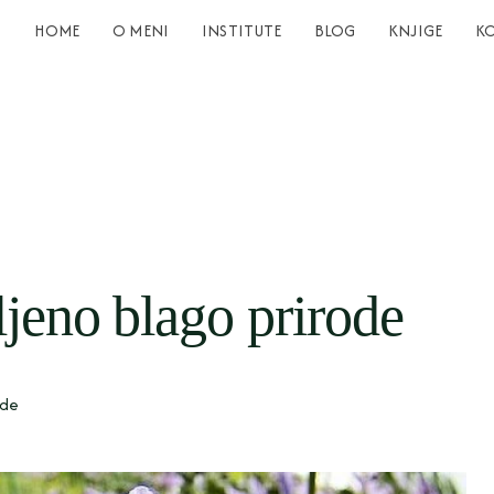
HOME
O MENI
INSTITUTE
BLOG
KNJIGE
K
ljeno blago prirode
ode