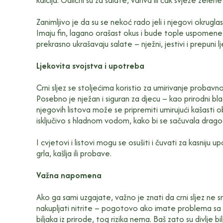
kalcija. Odlični su za salate, variva ili čak svježe zelen
Zanimljivo je da su se nekoć rado jeli i njegovi okrugla
Imaju fin, lagano orašast okus i bude tople uspomene 
prekrasno ukrašavaju salate – nježni, jestivi i prepuni lj
Ljekovita svojstva i upotreba
Crni sljez se stoljećima koristio za umirivanje probavn
Posebno je nježan i siguran za djecu – kao prirodni blagi
njegovih listova može se pripremiti umirujući kašasti o
isključivo s hladnom vodom, kako bi se sačuvala dragocj
I cvjetovi i listovi mogu se osušiti i čuvati za kasniju
grla, kašlja ili probave.
Važna napomena
Ako ga sami uzgajate, važno je znati da crni sljez ne 
nakupljati nitrite – pogotovo ako imate problema sa 
biljaka iz prirode, tog rizika nema. Baš zato su divlje bi