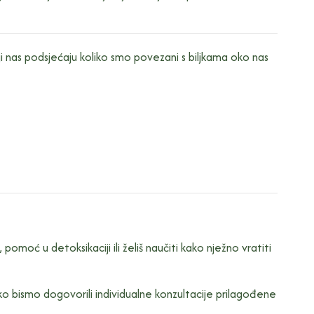
ji nas podsjećaju koliko smo povezani s biljkama oko nas
omoć u detoksikaciji ili želiš naučiti kako nježno vratiti
o bismo dogovorili individualne konzultacije prilagođene