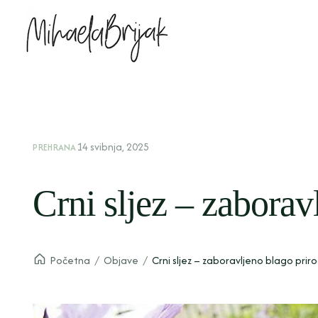
14 svibnja, 2025
PREHRANA
Crni sljez – zaborav
Početna
/
Objave
/
Crni sljez – zaboravljeno blago prir