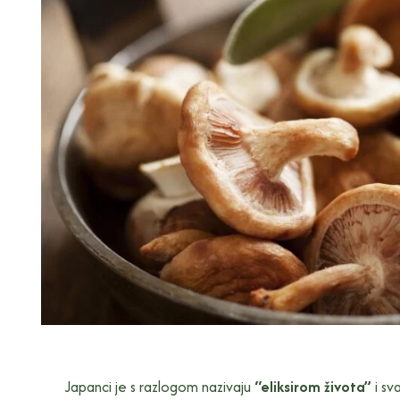
Japanci je s razlogom nazivaju
“eliksirom života”
i sv