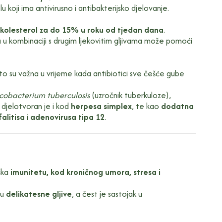
lu koji ima antivirusno i antibakterijsko djelovanje.
kolesterol za do 15% u roku od tjedan dana
.
a u kombinaciji s drugim ljekovitim gljivama može pomoći
o su važna u vrijeme kada antibiotici sve češće gube
obacterium tuberculosis
(uzročnik tuberkuloze),
 djelotvoran je i kod
herpesa simplex
, te kao
dodatna
alitisa
i
adenovirusa tipa 12
.
ška
imunitetu, kod kroničnog umora, stresa i
đu
delikatesne gljive
, a čest je sastojak u