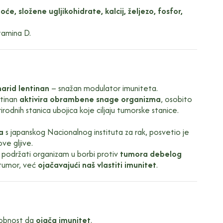
e, složene ugljikohidrate, kalcij, željezo, fosfor,
tamina D.
harid lentinan
– snažan modulator imuniteta.
ntinan
aktivira obrambene snage organizma
, osobito
irodnih stanica ubojica koje ciljaju tumorske stanice.
a
s japanskog Nacionalnog instituta za rak, posvetio je
ve gljive.
 podržati organizam u borbi protiv
tumora debelog
 tumor, već
ojačavajući naš vlastiti imunitet
.
osobnost da
ojača imunitet
.