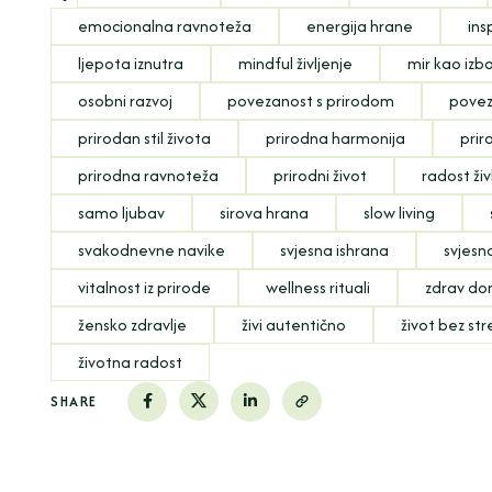
emocionalna ravnoteža
energija hrane
ins
ljepota iznutra
mindful življenje
mir kao izb
osobni razvoj
povezanost s prirodom
povez
prirodan stil života
prirodna harmonija
prir
prirodna ravnoteža
prirodni život
radost živ
samo ljubav
sirova hrana
slow living
svakodnevne navike
svjesna ishrana
svjesn
vitalnost iz prirode
wellness rituali
zdrav d
žensko zdravlje
živi autentično
život bez st
životna radost
SHARE