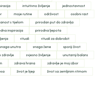
piracija
intuitivno življenje
jednostavnost
or
moje rutine
održivost
osobni rast
anost s tijelom
prirodan put do zdravlja
odna inspiracija
prirodna ljepota
ljenja
rituali
rituali za dobrobit
snaga unutra
snaga žene
sporiji život
o zdravlje
svjesno življenje
unutarnji balans
om
zdrava hrana
zdravlje je moj izbor
resa
život je lijep
život sa zemljinim ritmom