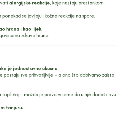
zvati
alergijske reakcije
, koje nestaju prestankom
 ponekad se javljaju i kožne reakcije na spore.
ao hrana i kao lijek
.
trgovinama zdrave hrane.
take je jednostavno ukusna
.
ne postaju sve prihvatljivije – a ono što dobivamo zaista
li topli čaj – možda je pravo vrijeme da u njih dodaš i ovu
em tanjuru.