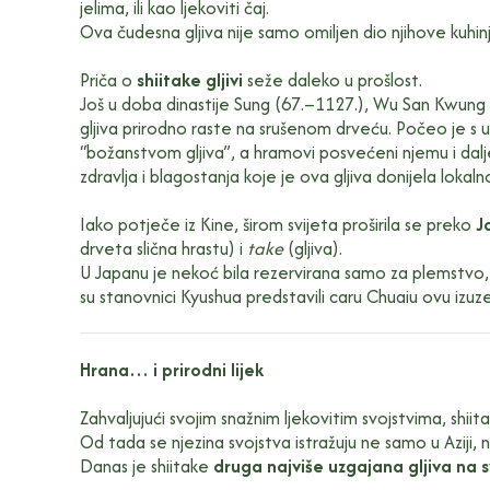
jelima, ili kao ljekoviti čaj.
Ova čudesna gljiva nije samo omiljen dio njihove kuhinje,
Priča o
shiitake gljivi
seže daleko u prošlost.
Još u doba dinastije Sung (67.–1127.), Wu San Kwung p
gljiva prirodno raste na srušenom drveću. Počeo je s 
“božanstvom gljiva”, a hramovi posvećeni njemu i dalj
zdravlja i blagostanja koje je ova gljiva donijela lokal
Iako potječe iz Kine, širom svijeta proširila se preko
J
drveta slična hrastu) i
take
(gljiva).
U Japanu je nekoć bila rezervirana samo za plemstvo, a
su stanovnici Kyushua predstavili caru Chuaiu ovu izuzet
Hrana… i prirodni lijek
Zahvaljujući svojim snažnim ljekovitim svojstvima, shii
Od tada se njezina svojstva istražuju ne samo u Aziji, 
Danas je shiitake
druga najviše uzgajana gljiva na s