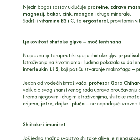
Njezin bogat sastav uključuje
proteine, zdrave masnoć
magnezij, bakar, cink, mangan
i druge minerale.
Sadrži i
vitamine B2 i C
, te
ergosterol
, provitamin vi
Ljekovitost shiitake gljive – moć lentinana
Najpoznatiji terapeutski spoj u shiitake gljivi je
polisa
Istraživanja na životinjama i ljudima pokazala su da le
interleukin 1 i 2
, koji potiču stvaranje makrofaga – pr
Jedan od vodećih istraživača,
profesor Goro Chihar
velik dio svog znanstvenog rada upravo proučavanju o
Prema njegovim i drugim istraživanjima, shiitake može
crijeva, jetre, dojke i pluća
– ne napadajući izravno
Shiitake i imunitet
Još jedno snažno svojstvo shiitake gljive je njena sp