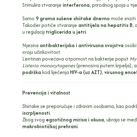
Stimulira stvaranje
interferona
, prirodnog spoja u tije
Samo
9 grama sušene shiitake dnevno
može sniziti
Također potiče stvaranje
antitijela na hepatitis B
, 
u regulaciji
triglicerida u jetri
.
Njezina
antibakterijska i antivirusna svojstva
osobit
svoju učinkovitost.
Lentinan povećava otpornost na bakterije poput
Myc
Listeria monocytogenes
(prenosiva putem krpelja), a
podrška
kod liječenja
HIV-a (uz AZT)
,
virusnog encef
Prevencija i vitalnost
Shiitake se preporučuje i zdravim osobama, kao podr
iscrpljenosti
.
Zbog svog
egzotičnog mirisa i okusa
, ubraja se me
makrobiotičkoj prehrani
.