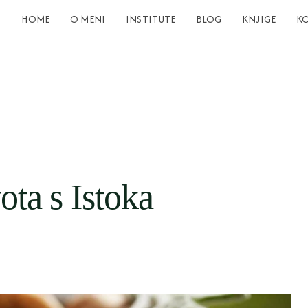
HOME
O MENI
INSTITUTE
BLOG
KNJIGE
K
vota s Istoka