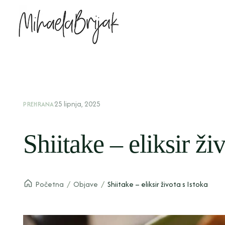
25 lipnja, 2025
PREHRANA
Shiitake – eliksir ži
Početna
/
Objave
/
Shiitake – eliksir života s Istoka