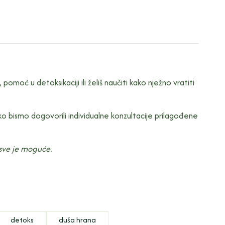
omoć u detoksikaciji ili želiš naučiti kako nježno vratiti
o bismo dogovorili individualne konzultacije prilagođene
, sve je moguće.
detoks
duša hrana