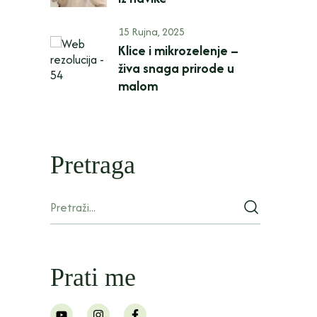
15 Rujna, 2025
Klice i mikrozelenje –
živa snaga prirode u
malom
Pretraga
Prati me