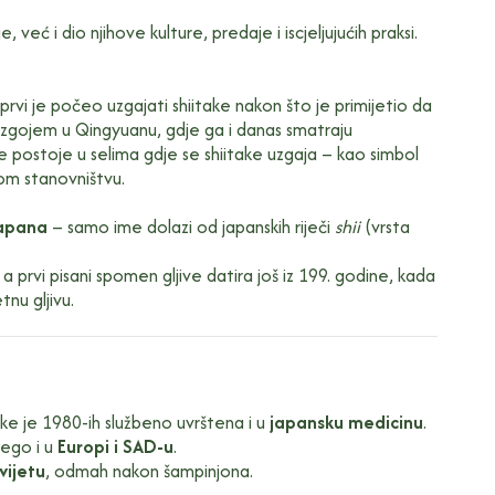
 već i dio njihove kulture, predaje i iscjeljujućih praksi.
rvi je počeo uzgajati shiitake nakon što je primijetio da
uzgojem u Qingyuanu, gdje ga i danas smatraju
e postoje u selima gdje se shiitake uzgaja – kao simbol
nom stanovništvu.
apana
– samo ime dolazi od japanskih riječi
shii
(vrsta
 prvi pisani spomen gljive datira još iz 199. godine, kada
nu gljivu.
take je 1980-ih službeno uvrštena i u
japansku medicinu
.
nego i u
Europi i SAD-u
.
vijetu
, odmah nakon šampinjona.