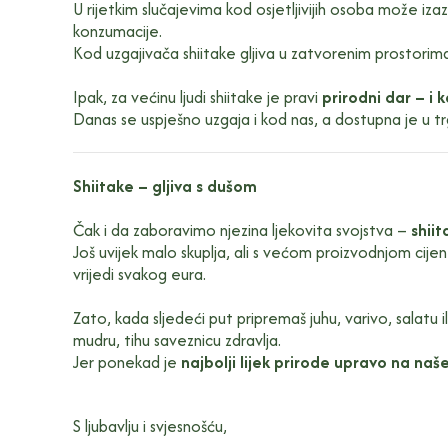
U rijetkim slučajevima kod osjetljivijih osoba može iza
konzumacije.
Kod uzgajivača shiitake gljiva u zatvorenim prostorima
Ipak, za većinu ljudi shiitake je pravi
prirodni dar – i k
Danas se uspješno uzgaja i kod nas, a dostupna je u 
Shiitake – gljiva s dušom
Čak i da zaboravimo njezina ljekovita svojstva –
shii
Još uvijek malo skuplja, ali s većom proizvodnjom cije
vrijedi svakog eura.
Zato, kada sljedeći put pripremaš juhu, varivo, salatu i
mudru, tihu saveznicu zdravlja.
Jer ponekad je
najbolji lijek prirode upravo na naš
S ljubavlju i svjesnošću,