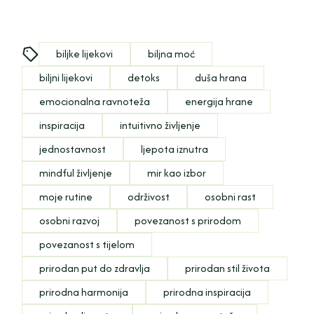
biljke lijekovi
biljna moć
biljni lijekovi
detoks
duša hrana
emocionalna ravnoteža
energija hrane
inspiracija
intuitivno življenje
jednostavnost
ljepota iznutra
mindful življenje
mir kao izbor
moje rutine
održivost
osobni rast
osobni razvoj
povezanost s prirodom
povezanost s tijelom
prirodan put do zdravlja
prirodan stil života
prirodna harmonija
prirodna inspiracija