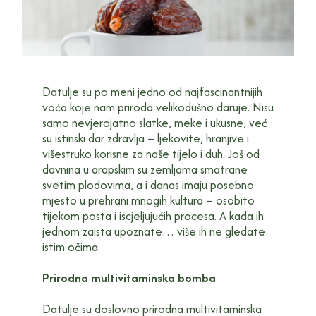
Datulje su po meni jedno od najfascinantnijih
voća koje nam priroda velikodušno daruje. Nisu
samo nevjerojatno slatke, meke i ukusne, već
su istinski dar zdravlja – ljekovite, hranjive i
višestruko korisne za naše tijelo i duh. Još od
davnina u arapskim su zemljama smatrane
svetim plodovima, a i danas imaju posebno
mjesto u prehrani mnogih kultura – osobito
tijekom posta i iscjeljujućih procesa. A kada ih
jednom zaista upoznate… više ih ne gledate
istim očima.
Prirodna multivitaminska bomba
Datulje su doslovno prirodna multivitaminska