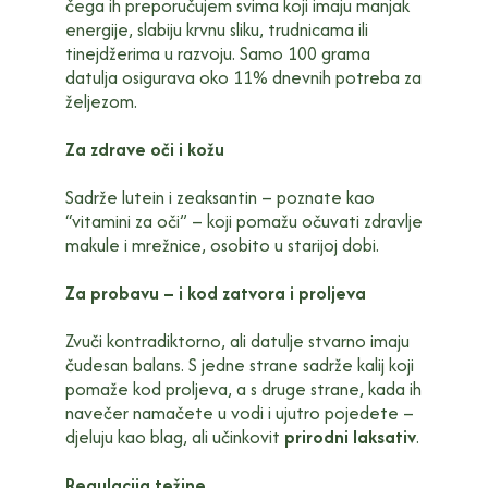
čega ih preporučujem svima koji imaju manjak
energije, slabiju krvnu sliku, trudnicama ili
tinejdžerima u razvoju. Samo 100 grama
datulja osigurava oko 11% dnevnih potreba za
željezom.
Za zdrave oči i kožu
Sadrže lutein i zeaksantin – poznate kao
“vitamini za oči” – koji pomažu očuvati zdravlje
makule i mrežnice, osobito u starijoj dobi.
Za probavu – i kod zatvora i proljeva
Zvuči kontradiktorno, ali datulje stvarno imaju
čudesan balans. S jedne strane sadrže kalij koji
pomaže kod proljeva, a s druge strane, kada ih
navečer namačete u vodi i ujutro pojedete –
djeluju kao blag, ali učinkovit
prirodni laksativ
.
Regulacija težine