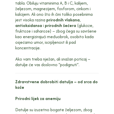
tabla. Obiluju vitaminima A, B i C, kalijem,
željezom, magnezijem, fosforom, cinkom i
kalcijem. Ali ono što ih čini toliko posebnima
jest visoka razina
prirodnih vlakana
,
antioksidansa
i
prirodnih šećera
(glukoze,
fruktoze i saharoze) – zbog čega su savršene
kao energizirajući međuobrok, osobito kada
osjećamo umor, iscrpljenost ili pad
koncentracije.
Ako vam treba nježan, ali snažan poticaj –
datulje će vas doslovno “podignuti”.
Zdravstvene dobrobiti datulja – od srca do
kože
Prirodni lijek za anemiju
Datulje su izuzetno bogate željezom, zbog