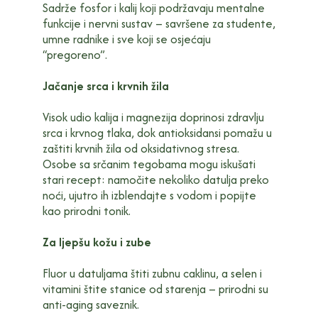
Sadrže fosfor i kalij koji podržavaju mentalne
funkcije i nervni sustav – savršene za studente,
umne radnike i sve koji se osjećaju
“pregoreno”.
Jačanje srca i krvnih žila
Visok udio kalija i magnezija doprinosi zdravlju
srca i krvnog tlaka, dok antioksidansi pomažu u
zaštiti krvnih žila od oksidativnog stresa.
Osobe sa srčanim tegobama mogu iskušati
stari recept: namočite nekoliko datulja preko
noći, ujutro ih izblendajte s vodom i popijte
kao prirodni tonik.
Za ljepšu kožu i zube
Fluor u datuljama štiti zubnu caklinu, a selen i
vitamini štite stanice od starenja – prirodni su
anti-aging saveznik.