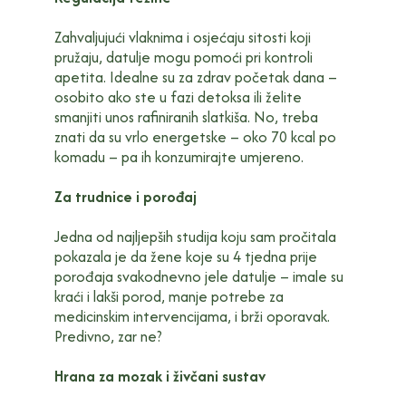
Zahvaljujući vlaknima i osjećaju sitosti koji
pružaju, datulje mogu pomoći pri kontroli
apetita. Idealne su za zdrav početak dana –
osobito ako ste u fazi detoksa ili želite
smanjiti unos rafiniranih slatkiša. No, treba
znati da su vrlo energetske – oko 70 kcal po
komadu – pa ih konzumirajte umjereno.
Za trudnice i porođaj
Jedna od najljepših studija koju sam pročitala
pokazala je da žene koje su 4 tjedna prije
porođaja svakodnevno jele datulje – imale su
kraći i lakši porod, manje potrebe za
medicinskim intervencijama, i brži oporavak.
Predivno, zar ne?
Hrana za mozak i živčani sustav