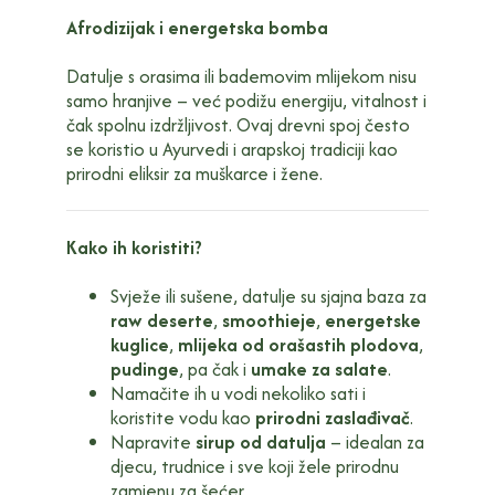
Afrodizijak i energetska bomba
Datulje s orasima ili bademovim mlijekom nisu
samo hranjive – već podižu energiju, vitalnost i
čak spolnu izdržljivost. Ovaj drevni spoj često
se koristio u Ayurvedi i arapskoj tradiciji kao
prirodni eliksir za muškarce i žene.
Kako ih koristiti?
Svježe ili sušene, datulje su sjajna baza za
raw deserte
,
smoothieje
,
energetske
kuglice
,
mlijeka od orašastih plodova
,
pudinge
, pa čak i
umake za salate
.
Namačite ih u vodi nekoliko sati i
koristite vodu kao
prirodni zaslađivač
.
Napravite
sirup od datulja
– idealan za
djecu, trudnice i sve koji žele prirodnu
zamjenu za šećer.