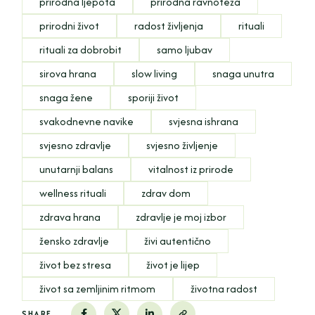
prirodna ljepota
prirodna ravnoteža
prirodni život
radost življenja
rituali
rituali za dobrobit
samo ljubav
sirova hrana
slow living
snaga unutra
snaga žene
sporiji život
svakodnevne navike
svjesna ishrana
svjesno zdravlje
svjesno življenje
unutarnji balans
vitalnost iz prirode
wellness rituali
zdrav dom
zdrava hrana
zdravlje je moj izbor
žensko zdravlje
živi autentično
život bez stresa
život je lijep
život sa zemljinim ritmom
životna radost
SHARE