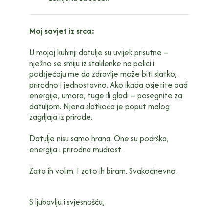
Moj savjet iz srca:
U mojoj kuhinji datulje su uvijek prisutne –
nježno se smiju iz staklenke na polici i
podsjećaju me da zdravlje može biti slatko,
prirodno i jednostavno. Ako ikada osjetite pad
energije, umora, tuge ili gladi – posegnite za
datuljom. Njena slatkoća je poput malog
zagrljaja iz prirode.
Datulje nisu samo hrana. One su podrška,
energija i prirodna mudrost.
Zato ih volim. I zato ih biram. Svakodnevno.
S ljubavlju i svjesnošću,