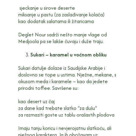
sjeckanje u sirove deserte
miksanje u pastu (za zaslađivanje kolača)
kao dodatak salatama ili žitaricama
Deglet Nour sadrži nešto manje vlage od
Medjoola pa se lakše čuvaju i duže traju.
Sukari – karamel u voćnom obliku
Sukari datulje dolaze iz Saudijske Arabije i
doslovno se tope u ustima. Nježne, mekane, s
okusom meda i karamele – kao da jedete
prirodni toffee. Savršene su:
kao desert uz čaj
za dane kad trebate slatko “za dušu”
za razmaziti goste uz tablu orašastih plodova
Imaju tanju koricu i nevjerojatnu slatkoću, ali
nježnog karaktera. Ja ih obožavam uz