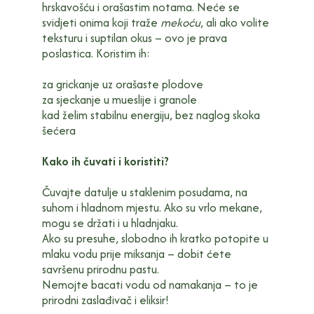
hrskavošću i orašastim notama. Neće se
svidjeti onima koji traže
mekoću
, ali ako volite
teksturu i suptilan okus – ovo je prava
poslastica. Koristim ih:
za grickanje uz orašaste plodove
za sjeckanje u mueslije i granole
kad želim stabilnu energiju, bez naglog skoka
šećera
Kako ih čuvati i koristiti?
Čuvajte datulje u staklenim posudama, na
suhom i hladnom mjestu. Ako su vrlo mekane,
mogu se držati i u hladnjaku.
Ako su presuhe, slobodno ih kratko potopite u
mlaku vodu prije miksanja – dobit ćete
savršenu prirodnu pastu.
Nemojte bacati vodu od namakanja – to je
prirodni zaslađivač i eliksir!