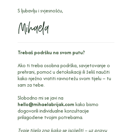
S ljubavlju i svjesnošću,
Trebaš podršku na svom putu?
Ako ti treba osobna podrška, savjetovanje o
prehrani, pomoć u detoksikaciji ili želiš naučiti
kako nježno vratiti ravnotežu svom tijelu – tu
sam za tebe.
Slobodno mi se javi na
hello@mihaelabrijak.com
kako bismo
dogovorili individualne konzultacije
prilagođene tvojim potrebama.
Tvoje tijelo zna kako se iscijeliti – uz pravu