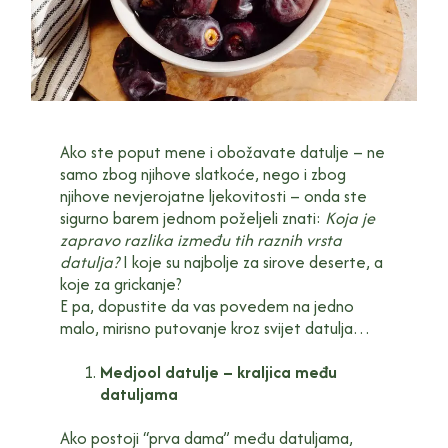
Ako ste poput mene i obožavate datulje – ne
samo zbog njihove slatkoće, nego i zbog
njihove nevjerojatne ljekovitosti – onda ste
sigurno barem jednom poželjeli znati:
Koja je
zapravo razlika između tih raznih vrsta
datulja?
I koje su najbolje za sirove deserte, a
koje za grickanje?
E pa, dopustite da vas povedem na jedno
malo, mirisno putovanje kroz svijet datulja…
Medjool datulje – kraljica među
datuljama
Ako postoji “prva dama” među datuljama,