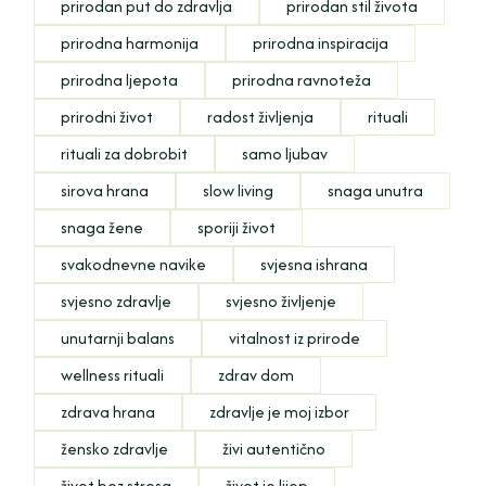
prirodan put do zdravlja
prirodan stil života
prirodna harmonija
prirodna inspiracija
prirodna ljepota
prirodna ravnoteža
prirodni život
radost življenja
rituali
rituali za dobrobit
samo ljubav
sirova hrana
slow living
snaga unutra
snaga žene
sporiji život
svakodnevne navike
svjesna ishrana
svjesno zdravlje
svjesno življenje
unutarnji balans
vitalnost iz prirode
wellness rituali
zdrav dom
zdrava hrana
zdravlje je moj izbor
žensko zdravlje
živi autentično
život bez stresa
život je lijep