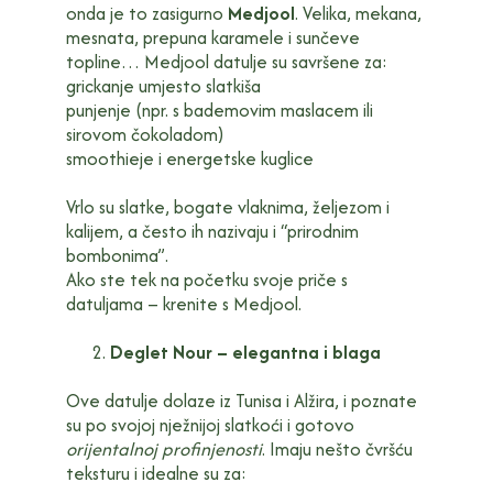
onda je to zasigurno
Medjool
. Velika, mekana,
mesnata, prepuna karamele i sunčeve
topline… Medjool datulje su savršene za:
grickanje umjesto slatkiša
punjenje (npr. s bademovim maslacem ili
sirovom čokoladom)
smoothieje i energetske kuglice
Vrlo su slatke, bogate vlaknima, željezom i
kalijem, a često ih nazivaju i “prirodnim
bombonima”.
Ako ste tek na početku svoje priče s
datuljama – krenite s Medjool.
Deglet Nour – elegantna i blaga
Ove datulje dolaze iz Tunisa i Alžira, i poznate
su po svojoj nježnijoj slatkoći i gotovo
orijentalnoj profinjenosti
. Imaju nešto čvršću
teksturu i idealne su za: