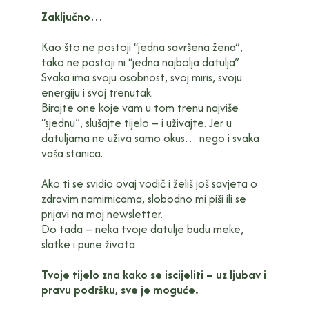
Zaključno…
Kao što ne postoji “jedna savršena žena”,
tako ne postoji ni “jedna najbolja datulja”
Svaka ima svoju osobnost, svoj miris, svoju
energiju i svoj trenutak.
Birajte one koje vam u tom trenu najviše
“sjednu”, slušajte tijelo – i uživajte. Jer u
datuljama ne uživa samo okus… nego i svaka
vaša stanica.
Ako ti se svidio ovaj vodič i želiš još savjeta o
zdravim namirnicama, slobodno mi piši ili se
prijavi na moj newsletter.
Do tada – neka tvoje datulje budu meke,
slatke i pune života
Tvoje tijelo zna kako se iscijeliti – uz ljubav i
pravu podršku, sve je moguće.