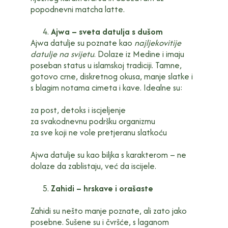
popodnevni matcha latte.
Ajwa – sveta datulja s dušom
Ajwa datulje su poznate kao
najljekovitije
datulje na svijetu
. Dolaze iz Medine i imaju
poseban status u islamskoj tradiciji. Tamne,
gotovo crne, diskretnog okusa, manje slatke i
s blagim notama cimeta i kave. Idealne su:
za post, detoks i iscjeljenje
za svakodnevnu podršku organizmu
za sve koji ne vole pretjeranu slatkoću
Ajwa datulje su kao biljka s karakterom – ne
dolaze da zablistaju, već da iscijele.
Zahidi – hrskave i orašaste
Zahidi su nešto manje poznate, ali zato jako
posebne. Sušene su i čvršće, s laganom