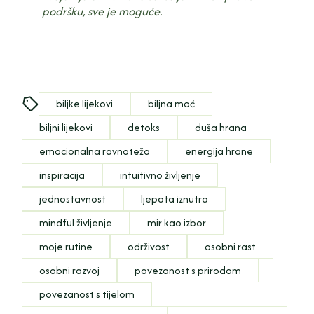
podršku, sve je moguće.
biljke lijekovi
biljna moć
biljni lijekovi
detoks
duša hrana
emocionalna ravnoteža
energija hrane
inspiracija
intuitivno življenje
jednostavnost
ljepota iznutra
mindful življenje
mir kao izbor
moje rutine
održivost
osobni rast
osobni razvoj
povezanost s prirodom
povezanost s tijelom