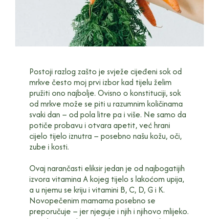
Postoji razlog zašto je svježe cijeđeni sok od
mrkve često moj prvi izbor kad tijelu želim
pružiti ono najbolje. Ovisno o konstituciji, sok
od mrkve može se piti u razumnim količinama
svaki dan – od pola litre pa i više. Ne samo da
potiče probavu i otvara apetit, već hrani
cijelo tijelo iznutra – posebno našu kožu, oči,
zube i kosti.
Ovaj narančasti eliksir jedan je od najbogatijih
izvora vitamina A kojeg tijelo s lakoćom upija,
a u njemu se kriju i vitamini B, C, D, G i K.
Novopečenim mamama posebno se
preporučuje – jer njeguje i njih i njihovo mlijeko.