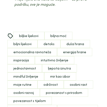
podršku, sve je moguće.
biljke lijekovi
biljna moć
biljni lijekovi
detoks
duša hrana
emocionalna ravnoteža
energija hrane
inspiracija
intuitivno življenje
jednostavnost
ljepota iznutra
mindful življenje
mir kao izbor
moje rutine
održivost
osobni rast
osobni razvoj
povezanost s prirodom
povezanost s tijelom