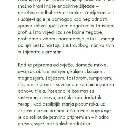
snažno hrani i naše endokrine žlijezde –
posebice nadbubrežne i spolne. Zabilježeni su i
slučajevi gdje je pomogao kod neplodnosti,
upravo zahvaljujući svom bogatom nutritivnom
profilu. Isto vrijedi i za sve kožne tegobe,
probleme s vidom i poremećaje jetre – mnogi
od njih često nastaju iznutra, zbog manjka živih
nutrijenata u prehrani.
Kad se priprema od svježe, domaće mrkve,
ovaj sok obiluje natrijem, kalijem, kalcijem,
magnezijem, željezom, fosforom, sumporom,
silicijem i klorom – savršenom kombinacijom za
obnovu tijela. Posebno je koristan za
rastvaranje čireva, pa čak i kao dodatak
terapiji kod ozbiljnijih stanja poput raka, uz
isključivo sirovu prehranu. Naravno, najvažnije
je da sok bude pravilno pripremljen – hladno
prešan, svjež, bez ikakvih dodataka.