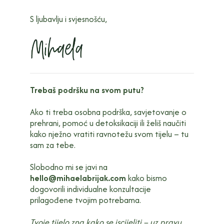
S ljubavlju i svjesnošću,
Trebaš podršku na svom putu?
Ako ti treba osobna podrška, savjetovanje o
prehrani, pomoć u detoksikaciji ili želiš naučiti
kako nježno vratiti ravnotežu svom tijelu – tu
sam za tebe.
Slobodno mi se javi na
hello@mihaelabrijak.com
kako bismo
dogovorili individualne konzultacije
prilagođene tvojim potrebama.
Tvoje tijelo zna kako se iscijeliti – uz pravu