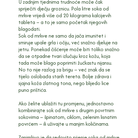
U zadnjim tjednima trudnoće može čak
spriječiti dječju groznicu. Pola litre soka od
mrkve vrijedi više od 20 kilograma kalcijevih
tableta – a to je samo početak njegovih
blagodati.
Sok od mrkve ne samo da jača imunitet i
smiruje upale grla i očiju, već snažno djeluje na
jetru. Ponekad čišćenje može biti toliko snažno
da se otpadne tvari izlučuju kroz kožu, koja
tada može blago poprimiti žućkastu nijansu.
No to nije razlog za brigu – već znak da se
tijelo oslobađa starih tereta. Bolje zdrava i
sjajna koža zlatnog tona, nego blijedo lice
puno prištića.
Ako želite ublažiti tu promjenu, jednostavno
kombinirajte sok od mrkve s drugim povrtnim
sokovima – špinatom, ciklom, zelenim lisnatim
povrćem – ili uživajte u manjim količinama.
Zanimljivo je da redovito pijenje soka od mrkve