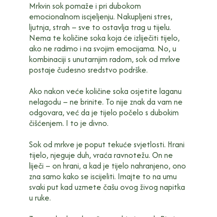
Mrkvin sok pomaže i pri dubokom
emocionalnom iscjeljenju. Nakupljeni stres,
ljutnja, strah – sve to ostavlja trag u tijelu.
Nema te količine soka koja će izliječiti tijelo,
ako ne radimo i na svojim emocijama. No, u
kombinaciji s unutarnjim radom, sok od mrkve
postaje čudesno sredstvo podrške.
Ako nakon veće količine soka osjetite laganu
nelagodu – ne brinite. To nije znak da vam ne
odgovara, već da je tijelo počelo s dubokim
čišćenjem. I to je divno.
Sok od mrkve je poput tekuće svjetlosti. Hrani
tijelo, njeguje duh, vraća ravnotežu. On ne
liječi – on hrani, a kad je tijelo nahranjeno, ono
zna samo kako se iscijeliti. Imajte to na umu
svaki put kad uzmete čašu ovog živog napitka
u ruke.