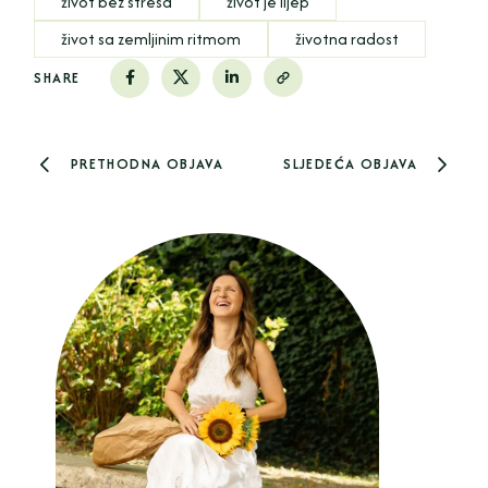
život bez stresa
život je lijep
život sa zemljinim ritmom
životna radost
SHARE
PRETHODNA OBJAVA
SLJEDEĆA OBJAVA