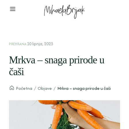
10 lipnja, 2025
PREHRANA
Mrkva – snaga prirode u
čaši
Početna
/
Objave
/
Mrkva – snaga prirode u čaši