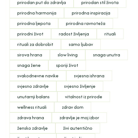
prirodan put do zdravlja
prirodan stil života
prirodna harmonija
prirodna inspiracija
prirodna ljepota
prirodna ravnoteža
prirodni život
radost življenja
rituali
rituali za dobrobit
samo ljubav
sirova hrana
slow living
snaga unutra
snaga žene
sporiji život
svakodnevne navike
svjesna ishrana
svjesno zdravlje
svjesno življenje
unutarnji balans
vitalnost iz prirode
wellness rituali
zdrav dom
zdrava hrana
zdravlje je moj izbor
žensko zdravlje
živi autentično