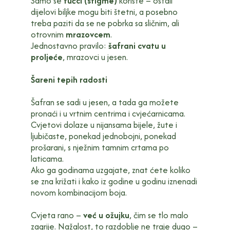
Samo se
tučci (stigme)
koriste – ostali
dijelovi biljke mogu biti štetni, a posebno
treba paziti da se ne pobrka sa sličnim, ali
otrovnim
mrazovcem
.
Jednostavno pravilo:
šafrani cvatu u
proljeće
, mrazovci u jesen.
Šareni tepih radosti
Šafran se sadi u jesen, a tada ga možete
pronaći i u vrtnim centrima i cvjećarnicama.
Cvjetovi dolaze u nijansama bijele, žute i
ljubičaste, ponekad jednobojni, ponekad
prošarani, s nježnim tamnim crtama po
laticama.
Ako ga godinama uzgajate, znat ćete koliko
se zna križati i kako iz godine u godinu iznenadi
novom kombinacijom boja.
Cvjeta rano –
već u ožujku
, čim se tlo malo
zagrije. Nažalost, to razdoblje ne traje dugo –