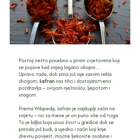
Postoji nešto posebno u prvim cvjetovima koji
se pojave kad snijeg lagano okopni…
Upravo tada, dok zima još nije sasvim rekla
zbogom,
šafran
nas tiho i dostojanstveno
pozdravlja – svojom nježnošću, ljepotom i
snagom.
Prema Wikipediji, šafran je najskuplji začin na
svijetu – no za mene je on puno više od toga.
To je biljka koja unosi život u gredice dok se
priroda još budi, a ujedno i začin koji krije
drevnu povijest, moćne ljekovite osobine i