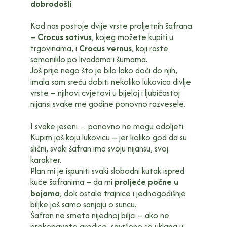
dobrodošli
Kod nas postoje dvije vrste proljetnih šafrana
–
Crocus sativus
, kojeg možete kupiti u
trgovinama, i
Crocus vernus
, koji raste
samoniklo po livadama i šumama.
Još prije nego što je bilo lako doći do njih,
imala sam sreću dobiti nekoliko lukovica divlje
vrste – njihovi cvjetovi u bijeloj i ljubičastoj
nijansi svake me godine ponovno razvesele.
I svake jeseni… ponovno ne mogu odoljeti.
Kupim još koju lukovicu – jer koliko god da su
slični, svaki šafran ima svoju nijansu, svoj
karakter.
Plan mi je ispuniti svaki slobodni kutak ispred
kuće šafranima – da mi
proljeće počne u
bojama
, dok ostale trajnice i jednogodišnje
biljke još samo sanjaju o suncu.
Šafran ne smeta nijednoj biljci – ako ne
prekopavate gredice, savršeno se uklapa u