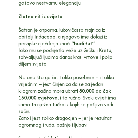
gotovo nestvarnu eleganciju.
Zlatna nit iz cvijeta
Šafran je otporna, lukovičasta trajnica iz
obitelji Iridaceae, a njegovo ime dolazi iz
perzijske riječi koja znači
“budi žut”
.
Iako mu se podrijetlo veže uz Grčku i Kretu,
zahvaljujući ljudima danas krasi vrtove i polja
diljem svijeta.
No ono što ga čini toliko posebnim – i toliko
vrijednim – jest činjenica da se za jedan
kilogram začina mora ubrati
80.000 do čak
150.000 cvjetova
, i to ručno. Svaki cvijet ima
samo tri nježna tučka iz kojih se pažljivo vadi
začin.
Zato i jest toliko dragocjen – jer je rezultat
ogromnog truda, pažnje i ljubavi.