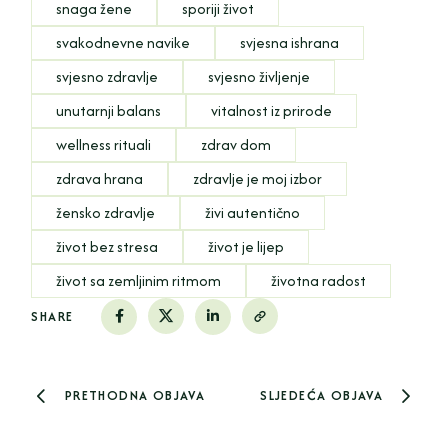
snaga žene
sporiji život
svakodnevne navike
svjesna ishrana
svjesno zdravlje
svjesno življenje
unutarnji balans
vitalnost iz prirode
wellness rituali
zdrav dom
zdrava hrana
zdravlje je moj izbor
žensko zdravlje
živi autentično
život bez stresa
život je lijep
život sa zemljinim ritmom
životna radost
SHARE
PRETHODNA OBJAVA
SLJEDEĆA OBJAVA