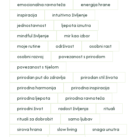
emocionalna ravnoteža
energija hrane
inspiracija
intuitivno življenje
jednostavnost
ljepota iznutra
mindful življenje
mir kao izbor
moje rutine
održivost
osobni rast
osobni razvoj
povezanost s prirodom
povezanost s tijelom
prirodan put do zdravlja
prirodan stil života
prirodna harmonija
prirodna inspiracija
prirodna ljepota
prirodna ravnoteža
prirodni život
radost življenja
rituali
rituali za dobrobit
samo ljubav
sirova hrana
slow living
snaga unutra