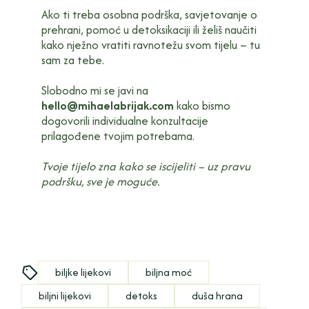
Ako ti treba osobna podrška, savjetovanje o
prehrani, pomoć u detoksikaciji ili želiš naučiti
kako nježno vratiti ravnotežu svom tijelu – tu
sam za tebe.
Slobodno mi se javi na
hello@mihaelabrijak.com
kako bismo
dogovorili individualne konzultacije
prilagođene tvojim potrebama.
Tvoje tijelo zna kako se iscijeliti – uz pravu
podršku, sve je moguće.
biljke lijekovi
biljna moć
biljni lijekovi
detoks
duša hrana