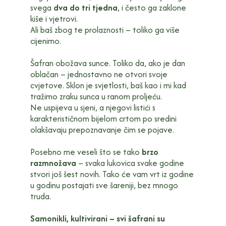
svega
dva do tri tjedna
, i često ga zaklone
kiše i vjetrovi.
Ali baš zbog te prolaznosti – toliko ga više
cijenimo.
Šafran obožava sunce. Toliko da, ako je dan
oblačan – jednostavno ne otvori svoje
cvjetove. Sklon je svjetlosti, baš kao i mi kad
tražimo zraku sunca u ranom proljeću.
Ne uspijeva u sjeni, a njegovi listići s
karakterističnom bijelom crtom po sredini
olakšavaju prepoznavanje čim se pojave.
Posebno me veseli što se tako
brzo
razmnožava
– svaka lukovica svake godine
stvori još šest novih. Tako će vam vrt iz godine
u godinu postajati sve šareniji, bez mnogo
truda.
Samonikli, kultivirani – svi šafrani su