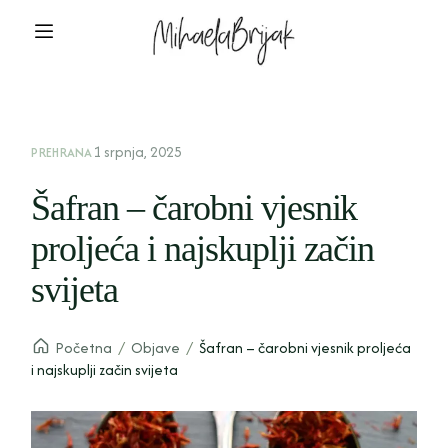
1 srpnja, 2025
PREHRANA
Šafran – čarobni vjesnik
proljeća i najskuplji začin
svijeta
Početna
/
Objave
/
Šafran – čarobni vjesnik proljeća
i najskuplji začin svijeta