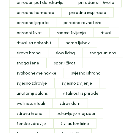
prirodan put do zdravlja
prirodan stil života
prirodna harmonija
prirodna inspiracija
prirodna ljepota
prirodna ravnoteža
prirodni život
radost življenja
rituali
rituali za dobrobit
samo ljubav
sirova hrana
slow living
snaga unutra
snaga žene
sporiji život
svakodnevne navike
svjesna ishrana
svjesno zdravlje
svjesno življenje
unutarnji balans
vitalnost iz prirode
wellness rituali
zdrav dom
zdrava hrana
zdravlje je moj izbor
žensko zdravlje
živi autentično