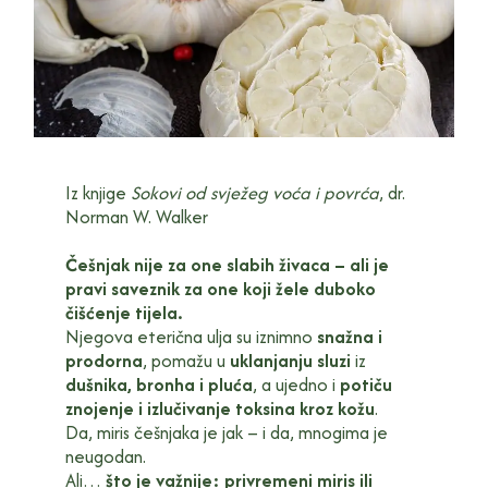
Iz knjige
Sokovi od svježeg voća i povrća
, dr.
Norman W. Walker
Češnjak nije za one slabih živaca – ali je
pravi saveznik za one koji žele duboko
čišćenje tijela.
Njegova eterična ulja su iznimno
snažna i
prodorna
, pomažu u
uklanjanju sluzi
iz
dušnika, bronha i pluća
, a ujedno i
potiču
znojenje i izlučivanje toksina kroz kožu
.
Da, miris češnjaka je jak – i da, mnogima je
neugodan.
Ali…
što je važnije: privremeni miris ili