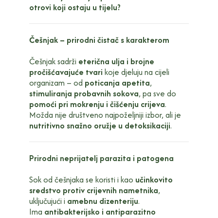
otrovi koji ostaju u tijelu?
Češnjak – prirodni čistač s karakterom
Češnjak sadrži
eterična ulja i brojne
pročišćavajuće tvari
koje djeluju na cijeli
organizam – od
poticanja apetita
,
stimuliranja probavnih sokova
, pa sve do
pomoći pri mokrenju i čišćenju crijeva
.
Možda nije društveno najpoželjniji izbor, ali je
nutritivno snažno oružje u detoksikaciji
.
Prirodni neprijatelj parazita i patogena
Sok od češnjaka se koristi i kao
učinkovito
sredstvo protiv crijevnih nametnika
,
uključujući i
amebnu dizenteriju
.
Ima
antibakterijsko i antiparazitno