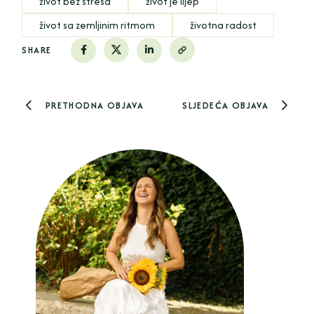
život bez stresa
život je lijep
život sa zemljinim ritmom
životna radost
SHARE
PRETHODNA OBJAVA
SLJEDEĆA OBJAVA