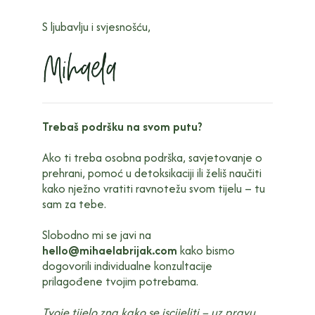
S ljubavlju i svjesnošću,
Trebaš podršku na svom putu?
Ako ti treba osobna podrška, savjetovanje o
prehrani, pomoć u detoksikaciji ili želiš naučiti
kako nježno vratiti ravnotežu svom tijelu – tu
sam za tebe.
Slobodno mi se javi na
hello@mihaelabrijak.com
kako bismo
dogovorili individualne konzultacije
prilagođene tvojim potrebama.
Tvoje tijelo zna kako se iscijeliti – uz pravu