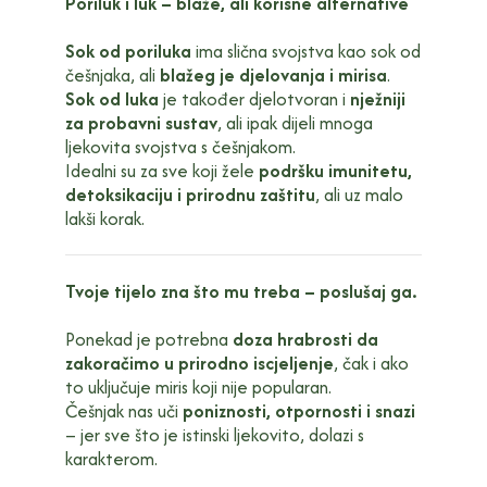
Poriluk i luk – blaže, ali korisne alternative
Sok od poriluka
ima slična svojstva kao sok od
češnjaka, ali
blažeg je djelovanja i mirisa
.
Sok od luka
je također djelotvoran i
nježniji
za probavni sustav
, ali ipak dijeli mnoga
ljekovita svojstva s češnjakom.
Idealni su za sve koji žele
podršku imunitetu,
detoksikaciju i prirodnu zaštitu
, ali uz malo
lakši korak.
Tvoje tijelo zna što mu treba – poslušaj ga.
Ponekad je potrebna
doza hrabrosti da
zakoračimo u prirodno iscjeljenje
, čak i ako
to uključuje miris koji nije popularan.
Češnjak nas uči
poniznosti, otpornosti i snazi
– jer sve što je istinski ljekovito, dolazi s
karakterom.