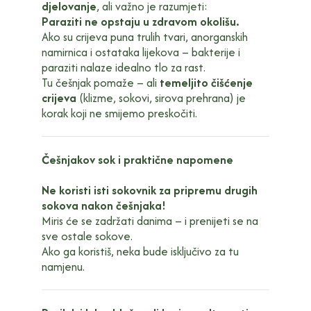
djelovanje
, ali važno je razumjeti:
Paraziti ne opstaju u zdravom okolišu.
Ako su crijeva puna trulih tvari, anorganskih
namirnica i ostataka lijekova – bakterije i
paraziti nalaze idealno tlo za rast.
Tu češnjak pomaže – ali
temeljito čišćenje
crijeva
(klizme, sokovi, sirova prehrana) je
korak koji ne smijemo preskočiti.
Češnjakov sok i praktične napomene
Ne koristi isti sokovnik za pripremu drugih
sokova nakon češnjaka!
Miris će se zadržati danima – i prenijeti se na
sve ostale sokove.
Ako ga koristiš, neka bude isključivo za tu
namjenu.