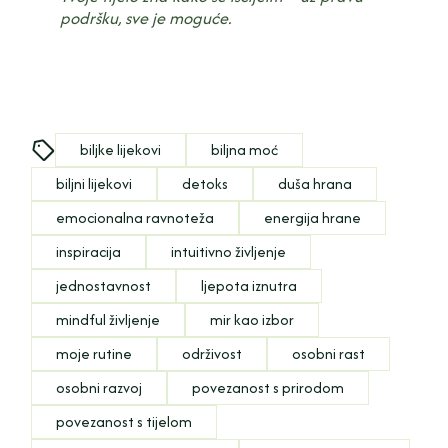
podršku, sve je moguće.
biljke lijekovi
biljna moć
biljni lijekovi
detoks
duša hrana
emocionalna ravnoteža
energija hrane
inspiracija
intuitivno življenje
jednostavnost
ljepota iznutra
mindful življenje
mir kao izbor
moje rutine
održivost
osobni rast
osobni razvoj
povezanost s prirodom
povezanost s tijelom