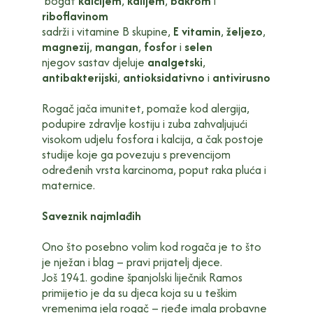
bogat
kalcijem
,
kalijem
,
bakrom
i
riboflavinom
sadrži i vitamine B skupine,
E vitamin
,
željezo
,
magnezij
,
mangan
,
fosfor
i
selen
njegov sastav djeluje
analgetski
,
antibakterijski
,
antioksidativno
i
antivirusno
Rogač jača imunitet, pomaže kod alergija,
podupire zdravlje kostiju i zuba zahvaljujući
visokom udjelu fosfora i kalcija, a čak postoje
studije koje ga povezuju s prevencijom
određenih vrsta karcinoma, poput raka pluća i
maternice.
Saveznik najmlađih
Ono što posebno volim kod rogača je to što
je nježan i blag – pravi prijatelj djece.
Još 1941. godine španjolski liječnik Ramos
primijetio je da su djeca koja su u teškim
vremenima jela rogač – rjeđe imala probavne