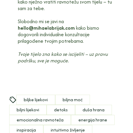
kako nježno vratiti ravnotežu svom tijelu – tu
sam za tebe.
Slobodno mi se javi na
hello@mihaelabrijak.com
kako bismo
dogovorili individualne konzultacije
prilagođene tvojim potrebama.
Tvoje tijelo zna kako se iscijeliti – uz pravu
podršku, sve je moguće.
biljke lijekovi
biljna moć
biljni lijekovi
detoks
duša hrana
emocionalna ravnoteža
energija hrane
inspiracija
intuitivno življenje