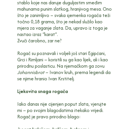
stablo koje nas daruje duguljastim smeđim
mahunama punim slatkog, hranjivog mesa. Ono
što je zanimljivo – svaka sjemenka rogača teži
točno 0,18 grama, što je nekad služilo kao
mjera za vaganje zlata. Da, upravo iz toga je
nastao izraz “karat”.
Zvuči čarobno, zar ne?
Rogač su poznavali i voljeli još stari Egipćani,
Grci i Rimljani – koristili su ga kao lijek, ali i kao
prirodnu poslasticu. Na njemačkom ga zovu
Johannisbrot
– Ivanov kruh, prema legendi da
se njime hranio Ivan Krstitelj.
Ljekovita snaga rogača
Iako danas nije cijenjen poput zlata, vjerujte
mi – po svojim blagodatima itekako vrijedi.
Rogač je pravo prirodno blago: