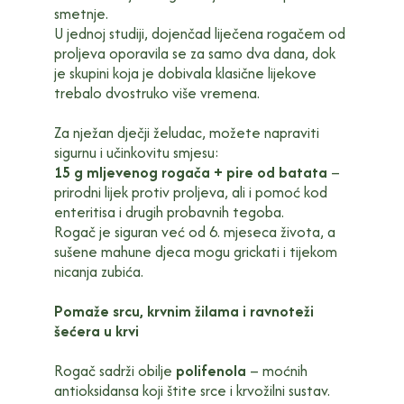
smetnje.
U jednoj studiji, dojenčad liječena rogačem od
proljeva oporavila se za samo dva dana, dok
je skupini koja je dobivala klasične lijekove
trebalo dvostruko više vremena.
Za nježan dječji želudac, možete napraviti
sigurnu i učinkovitu smjesu:
15 g mljevenog rogača + pire od batata
–
prirodni lijek protiv proljeva, ali i pomoć kod
enteritisa i drugih probavnih tegoba.
Rogač je siguran već od 6. mjeseca života, a
sušene mahune djeca mogu grickati i tijekom
nicanja zubića.
Pomaže srcu, krvnim žilama i ravnoteži
šećera u krvi
Rogač sadrži obilje
polifenola
– moćnih
antioksidansa koji štite srce i krvožilni sustav.