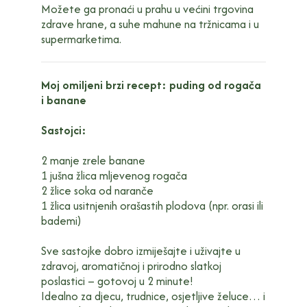
Možete ga pronaći u prahu u većini trgovina
zdrave hrane, a suhe mahune na tržnicama i u
supermarketima.
Moj omiljeni brzi recept: puding od rogača
i banane
Sastojci:
2 manje zrele banane
1 jušna žlica mljevenog rogača
2 žlice soka od naranče
1 žlica usitnjenih orašastih plodova (npr. orasi ili
bademi)
Sve sastojke dobro izmiješajte i uživajte u
zdravoj, aromatičnoj i prirodno slatkoj
poslastici – gotovoj u 2 minute!
Idealno za djecu, trudnice, osjetljive želuce… i