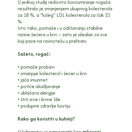
U jednoj studiji redovito konzumiranje rogača
rezultiralo je smanjenjem ukupnog kolesterola
za 18 %, a “lošeg” LDL kolesterola za čak 23
%.
Isto tako, pomaže i u održavanju stabilne
razine šećera u krvi – zato je idealan za sve
koji paze na ravnotežu u prehrani.
Sažeto, rogač:
• pomaže probavi
• smanjuje kolesterol i šećer u krvi
• jača imunitet
• potiče iskašljavanje
• ublažava alergije
• štiti srce i krvne žile
• podupire zdravlje kostiju
Kako ga koristiti u kuhinji?
U kulinarstvu je najpoznatiji kao
mljeveni