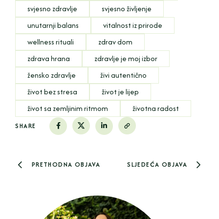
svjesno zdravlje
svjesno življenje
unutarnji balans
vitalnost iz prirode
wellness rituali
zdrav dom
zdrava hrana
zdravlje je moj izbor
žensko zdravlje
živi autentično
život bez stresa
život je lijep
život sa zemljinim ritmom
životna radost
SHARE
PRETHODNA OBJAVA
SLJEDEĆA OBJAVA