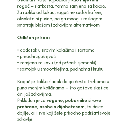
rogač
– slatkasta, tamna zamjena za kakao.
Za razliku od kakaa, rogač ne sadrži kofein,
oksalate ni purine, pa ga mnogi s razlogom
smatraju blažom i zdravijom alternativom.
Odličan je kao:
• dodatak u sirovim kolačima i tortama
• prirodni zgušnjivač
• zamjena za kavu (od prženih sjemenki)
• sastojak u smoothiejima, pudinzima i kruhu
Rogač je toliko sladak da ga često trebamo u
puno manjim količinama – što gotove slastice
čini još zdravijima.
Prikladan je za
vegane
,
pobornike sirove
prehrane
,
osobe s dijabetesom
, trudnice,
dojilje, ali i sve koji žele prirodno podržati svoje
zdravlje.